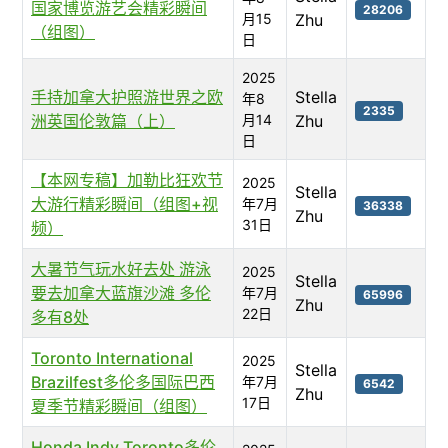
国家博览游艺会精彩瞬间
28206
月15
Zhu
（组图）
日
2025
手持加拿大护照游世界之欧
Stella
年8
2335
洲英国伦敦篇（上）
月14
Zhu
日
【本网专稿】加勒比狂欢节
2025
Stella
大游行精彩瞬间（组图+视
年7月
36338
Zhu
31日
频）
大暑节气玩水好去处 游泳
2025
Stella
要去加拿大蓝旗沙滩 多伦
年7月
65996
Zhu
22日
多有8处
Toronto International
2025
Stella
Brazilfest多伦多国际巴西
年7月
6542
Zhu
17日
夏季节精彩瞬间（组图）
Honda Indy Toronto多伦