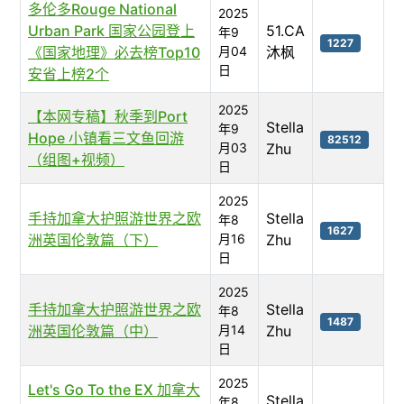
多伦多Rouge National
2025
Urban Park 国家公园登上
51.CA
年9
1227
《国家地理》必去榜Top10
月04
沐枫
日
安省上榜2个
2025
【本网专稿】秋季到Port
Stella
年9
Hope 小镇看三文鱼回游
82512
月03
Zhu
（组图+视频）
日
2025
手持加拿大护照游世界之欧
Stella
年8
1627
洲英国伦敦篇（下）
月16
Zhu
日
2025
手持加拿大护照游世界之欧
Stella
年8
1487
洲英国伦敦篇（中）
月14
Zhu
日
2025
Let's Go To the EX 加拿大
Stella
年8