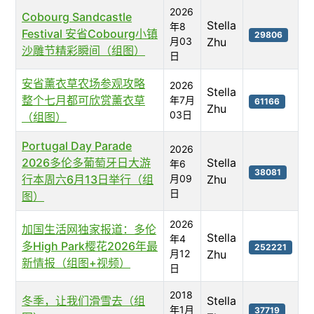
2026
Cobourg Sandcastle
Stella
年8
Festival 安省Cobourg小镇
29806
月03
Zhu
沙雕节精彩瞬间（组图）
日
安省薰衣草农场参观攻略
2026
Stella
整个七月都可欣赏薰衣草
年7月
61166
Zhu
03日
（组图）
Portugal Day Parade
2026
2026多伦多葡萄牙日大游
Stella
年6
38081
行本周六6月13日举行（组
月09
Zhu
日
图）
2026
加国生活网独家报道：多伦
Stella
年4
多High Park樱花2026年最
252221
月12
Zhu
新情报（组图+视频）
日
2018
冬季，让我们滑雪去（组
Stella
年1月
37719