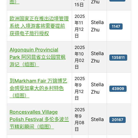
图）
Zhu
15日
2025
欧洲国家正在推出边境管理
Stella
年11
系统 入境游客将需要提前
1147
月12
Zhu
获得电子旅行授权
日
2025
Algonquin Provincial
Stella
年10
Park 阿冈昆省立公园赏枫
135811
月02
Zhu
游记（组图）
日
2025
到Markham Fair 万锦博艺
Stella
年9
会感受加拿大的乡村特色
43909
月12
Zhu
（组图）
日
2025
Roncesvalles Village
年9
Polish Festival 多伦多波兰
Stella
20167
月08
节精彩瞬间（组图）
日