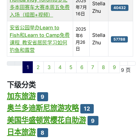
2025
Stella
多本田赛车大赛本周五免费
年7月
40432
Zhu
16日
入场（组图+视频）
安省公园举办Learn to
2025
Fish和Learn to Camp免费
Stella
年6
57788
课程 教安省居民学习如何
月26
Zhu
日
钓鱼和露营
文章列表
1
2
3
4
5
6
7
8
9
第 1 页 共 9 页
下级分类
加东旅游
9
奥兰多迪斯尼旅游攻略
12
美国华盛顿赏樱花自助游
9
日本旅游
8