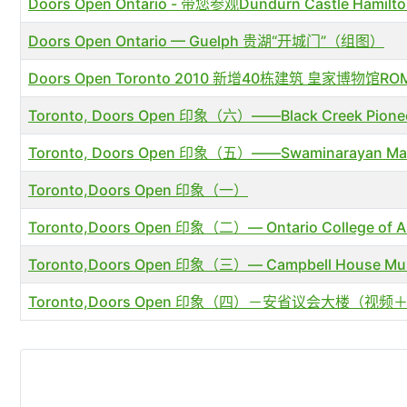
Doors Open Ontario - 带您参观Dundurn Castle Hami
Doors Open Ontario — Guelph 贵湖“开城门”（组图）
Doors Open Toronto 2010 新增40栋建筑 皇家博物馆
Toronto, Doors Open 印象（六）——Black Creek Pione
Toronto, Doors Open 印象（五）——Swaminarayan M
Toronto,Doors Open 印象（一）
Toronto,Doors Open 印象（二）— Ontario College of Ar
Toronto,Doors Open 印象（三）— Campbell House M
Toronto,Doors Open 印象（四）－安省议会大楼（视频
文章列表