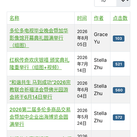
名称
时间
作者
点击数
多伦多电视毕业晚会暨加华
2026
Grace
影像馆开幕典礼圆满举行
年8月
103
Yu
05日
（组图）
2026
红枫传奇欢庆银禧 颁奖典礼
Stella
年7月
521
隆重举行（组图+视频）
Zhu
14日
“和谐共生 马到成功”2026宗
2026
Stella
教联合祈福法会暨佛光园游
年6月
560
Zhu
04日
会将于6月14日举行
2026第二届多伦多商品交易
2026
Stella
会暨加中企业出海博览会圆
年5月
572
Zhu
24日
满举行
2026