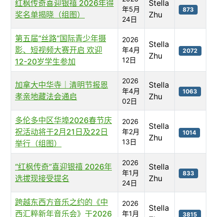
红枫传奇喜迎银禧 2026年得
Stella
年5月
873
奖名单揭晓（组图）
Zhu
24日
第五届“丝路”国际青少年摄
2026
Stella
影、短视频大赛开启 欢迎
年4月
2072
Zhu
12日
12-20岁学生参加
2026
加拿大中华寺｜清明节报恩
Stella
年4月
1063
孝亲地藏法会通启
Zhu
02日
多伦多中区华埠2026春节庆
2026
Stella
祝活动将于2月21日及22日
年2月
1014
Zhu
13日
举行（组图）
2026
“红枫传奇”喜迎银禧 2026年
Stella
年1月
833
选拔现接受提名
Zhu
24日
跨越东西方音乐之约的《中
2026
Stella
西汇粹新年音乐会》于2026
年1月
3815