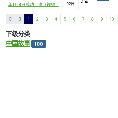
Zhu
02日
年1月4日成功上演（视频）
文章列表
1
2
3
4
5
6
7
8
9
10
第 1 页 共 47 页
下级分类
中国故事
100