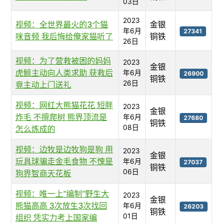
03日
2023
视频：全世界最火的3个猫
金银
年6月
27341
咪音频 我后悔给俺家猫听了
铜铁
26日
视频：为了营救被困的妈妈
2023
金银
虎鲸主动向人类求助 获救后
年6月
26900
铜铁
26日
竟主动上门送礼
视频：网红大熊猫花花 短胖
2023
金银
炸毛 不擅爬树 熊界顶流是
年6月
27680
铜铁
08日
怎么炼成的
视频：边牧是边牧狗是狗 用
2023
金银
玩具球骗走金毛食物 不愧是
年6月
27037
铜铁
06日
狗界智商天花板
视频：唯一上“编制”野生大
2023
金银
熊猫高高 3次放生3次找回
年6月
26203
铜铁
01日
组织 凭实力考上国家编