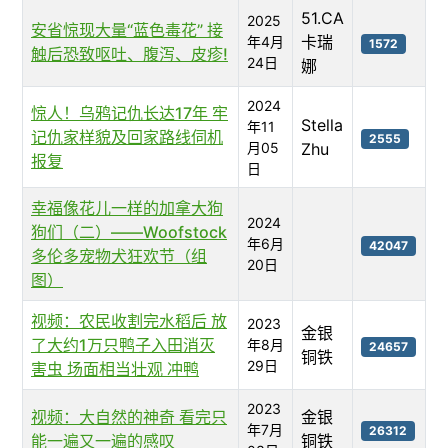
51.CA
2025
安省惊现大量“蓝色毒花” 接
卡瑞
年4月
1572
触后恐致呕吐、腹泻、皮疹!
24日
娜
2024
惊人！乌鸦记仇长达17年 牢
Stella
年11
记仇家样貌及回家路线伺机
2555
月05
Zhu
报复
日
幸福像花儿一样的加拿大狗
2024
狗们（二）——Woofstock
年6月
42047
多伦多宠物犬狂欢节（组
20日
图）
视频：农民收割完水稻后 放
2023
金银
了大约1万只鸭子入田消灭
年8月
24657
铜铁
29日
害虫 场面相当壮观 冲鸭
2023
视频：大自然的神奇 看完只
金银
年7月
26312
能一遍又一遍的感叹
铜铁