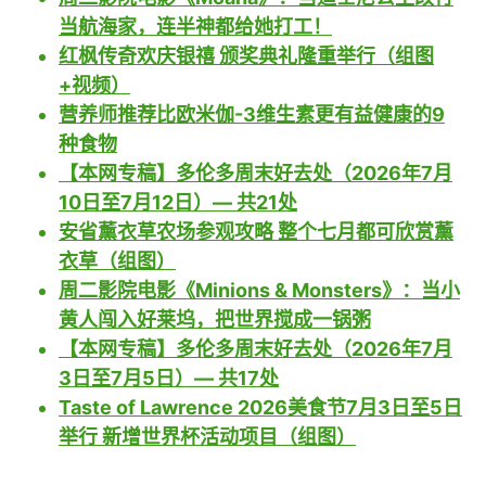
当航海家，连半神都给她打工！
红枫传奇欢庆银禧 颁奖典礼隆重举行（组图
+视频）
营养师推荐比欧米伽-3维生素更有益健康的9
种食物
【本网专稿】多伦多周末好去处（2026年7月
10日至7月12日）— 共21处
安省薰衣草农场参观攻略 整个七月都可欣赏薰
衣草（组图）
周二影院电影《Minions & Monsters》：当小
黄人闯入好莱坞，把世界搅成一锅粥
【本网专稿】多伦多周末好去处（2026年7月
3日至7月5日）— 共17处
Taste of Lawrence 2026美食节7月3日至5日
举行 新增世界杯活动项目（组图）