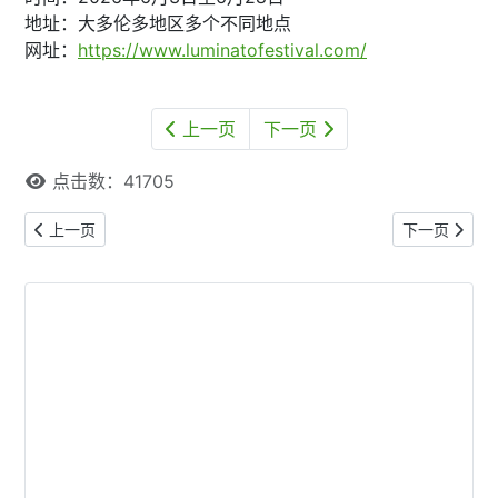
地址：大多伦多地区多个不同地点
网址：
https://www.luminatofestival.com/
上一页
下一页
点击数：41705
上一篇文章: 多伦多2025年Labour Day公共场所及服务机构营业
下一篇文章: 
上一页
下一页