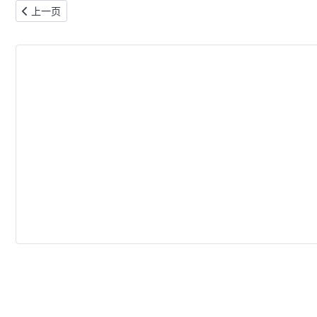
上一篇文章: 多伦多2025年Labour Day公共场所及服务机构营业
上一页