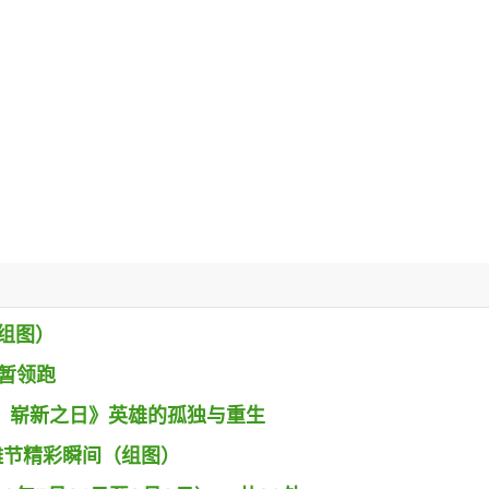
组图）
》暂领跑
 蜘蛛侠：崭新之日》英雄的孤独与重生
g小镇沙雕节精彩瞬间（组图）