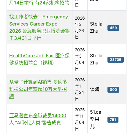
月14日举行 有24家机构招聘
日
找工作者快去：Emergency
2026
Services Career Expo
Stella
年3
459
2026 紧急服务职业博览会将
月26
Zhu
日
于3月31日举行
2026
HealthCare Job Fair 医疗保
Stella
年3
23705
健系统招聘会（视频）
月04
Zhu
日
2026
从量子计算到AI销售 多伦多
年1
科技公司年薪超10万大举招
谈海
800
月24
聘
日
2025
51.ca
亚马逊宣布全球裁员14000
年11
坚果
751
人 “AI取代人类”警告成真
月04
儿
日