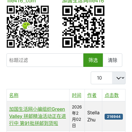
标题过滤
筛选
清除
每页显示条数
名称
时间
作者
点击数
2026
加国生活网小编组织Green
Stella
年2
Valley 拼邮精油活动正在进
216944
月02
Zhu
行中 第91批拼邮到货啦
日