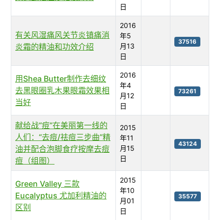
日
2016
有关风湿痛风关节炎镇痛消
年5
37516
炎霜的精油和功效介绍
月13
日
2016
用Shea Butter制作去细纹
年4
去黑眼圈乳木果眼霜效果相
73261
月12
当好
日
献给战“痘”在美丽第一线的
2015
人们：“去痘/祛痘三步曲”精
年11
43124
油并配合泡脚食疗按摩去痘
月15
日
痘（组图）
2015
Green Valley 三款
年10
Eucalyptus 尤加利精油的
35577
月01
区别
日