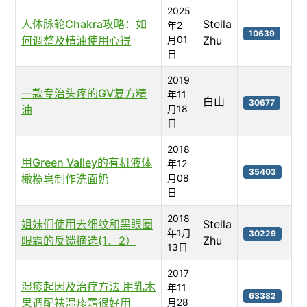
2025
人体脉轮Chakra攻略：如
Stella
年2
10639
何调整及精油使用心得
月01
Zhu
日
2019
一款专治头疼的GV复方精
年11
白山
30677
油
月18
日
2018
用Green Valley的有机液体
年12
35403
橄榄皂制作洗面奶
月08
日
2018
姐妹们使用去细纹和黑眼圈
Stella
年1月
30229
眼霜的反馈摘选(1、2）
Zhu
13日
2017
湿疹起因及治疗方法 用乳木
年11
63382
果调配祛湿疹霜很好用
月28