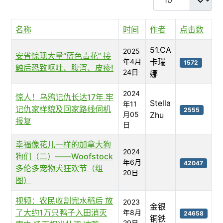
名称
时间
作者
点击数
51.CA
2025
安省惊现大量“蓝色毒花” 接
卡瑞
年4月
1572
触后恐致呕吐、腹泻、皮疹!
24日
娜
2024
惊人！乌鸦记仇长达17年 牢
Stella
年11
记仇家样貌及回家路线伺机
2555
月05
Zhu
报复
日
幸福像花儿一样的加拿大狗
2024
狗们（二）——Woofstock
年6月
42047
多伦多宠物犬狂欢节（组
20日
图）
视频：农民收割完水稻后 放
2023
金银
了大约1万只鸭子入田消灭
年8月
24658
铜铁
29日