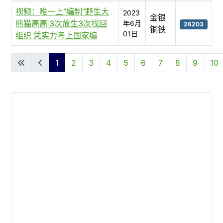
视频：唯一上“编制”野生大
2023
金银
熊猫高高 3次放生3次找回
年6月
26203
铜铁
01日
组织 凭实力考上国家编
文章列表
1
2
3
4
5
6
7
8
9
10
第 1 页 共 53 页