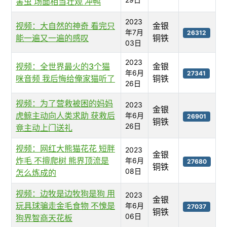
害虫 场面相当壮观 冲鸭
2023
视频：大自然的神奇 看完只
金银
年7月
26312
能一遍又一遍的感叹
铜铁
03日
2023
视频：全世界最火的3个猫
金银
年6月
27341
咪音频 我后悔给俺家猫听了
铜铁
26日
视频：为了营救被困的妈妈
2023
金银
虎鲸主动向人类求助 获救后
年6月
26901
铜铁
26日
竟主动上门送礼
视频：网红大熊猫花花 短胖
2023
金银
炸毛 不擅爬树 熊界顶流是
年6月
27680
铜铁
08日
怎么炼成的
视频：边牧是边牧狗是狗 用
2023
金银
玩具球骗走金毛食物 不愧是
年6月
27037
铜铁
06日
狗界智商天花板