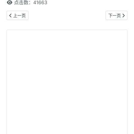
点击数：41663
上一篇文章: 多伦多2025年Labour Day公共场所及服务机构营业
下一篇文章: 
上一页
下一页