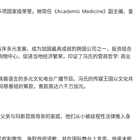
荣誉。她现任《Academic Medicine》副主编、皇
融合有序多元发展，成为加国最具成就的跨国公司之一，投资组合
题的购物中心，促进当地经济繁荣，印证了冯氏的营商哲学: 商业
族裔语言的多元文化电台广播节目。冯氏的传媒王国以文化共
和慈善组织筹款，善款高达六千万加元。
出生于华裔父亲与玛斯昆族母亲的家庭，他们从小被歧视性法律推入身
民权利案件、争取政府道歉，并在国际舞台上发声。他虽未能