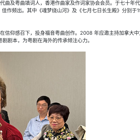
名粤语时代曲及粤曲填词人，香港作曲家及作词家协会会员。于七十
作频出。其中《魂梦绕山河》及《七月七日长生殿》分别于199
在信仰感召下，投身福音粤曲创作。2008 年应邀主持加拿大中
童粤剧剧本，为粤剧在海外的传承倾注心力。