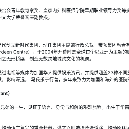
青年教育家奖、皇家内外科医师学院早期职业领导力奖等多项国家级
中文大学荣誉客座副教授。
g）于八十年代创立新时代集团，现任集团主席兼行政总裁，带领集团
een Centre），于2004年开幕时是全球首个以亚洲为主
洲之无形桥梁，制造无数跨地域跨文化的机遇。
透过电视等媒体为加国华人提供娱乐资讯，并提供涵盖23种不同
献，影响深远。 冯氏乐于行善，多年来致力为加国和海外的医院
ant）
rd Grant）兄弟的一生，见证了语言、身份与和解的艰难旅程。
为推动语言复兴的重要长者。洪文兴则选择政治道路，推动原住