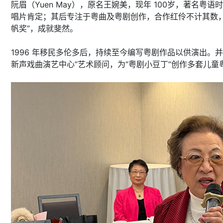
阮眉（Yuen May），原名王婉美，现年 100岁，著
唱片肯定；其后专注于粤曲及粤剧创作，合作红伶不计其数，佳
帆奖”，成就斐然。
1996 年移民多伦多后，持续至今编写粤剧作品以供演出。并
新声戏曲演艺中心”艺术顾问，为“粤剧小豆丁”创作多套儿