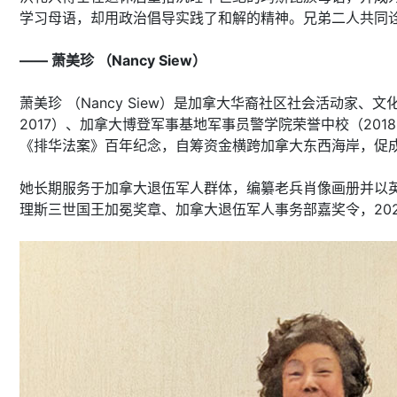
学习母语，却用政治倡导实践了和解的精神。兄弟二人共同
—— 萧美珍 （Nancy Siew）
萧美珍 （Nancy Siew）是加拿大华裔社区社会活动家
2017）、加拿大博登军事基地军事员警学院荣誉中校（201
《排华法案》百年纪念，自筹资金横跨加拿大东西海岸，促
她长期服务于加拿大退伍军人群体，编纂老兵肖像画册并以
理斯三世国王加冕奖章、加拿大退伍军人事务部嘉奖令，2026年获颁