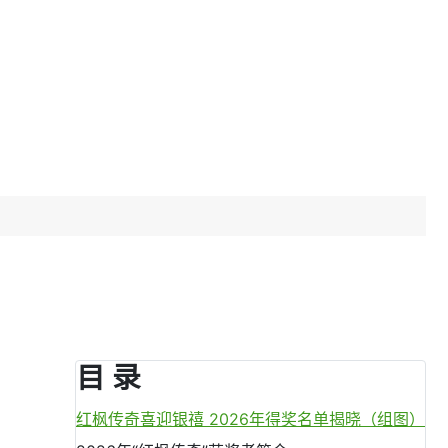
目 录
红枫传奇喜迎银禧 2026年得奖名单揭晓（组图）