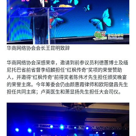
华商网络协会会长王昆明致辞
华商网络协会深感荣幸，邀请到前参议员利德蕙博士及缅
尼托巴省前省督李绍麟担任“红枫传奇”奖项的荣誉赞助
人，并邀得“红枫传奇”前得奖者陈伟才先生担任颁奖晚宴
的荣誉主席。今年筹委会仍由颜惠霞律师和欧阳健昌先生
担任共同主席；卢英医生和萧显扬先生担任大会司仪。