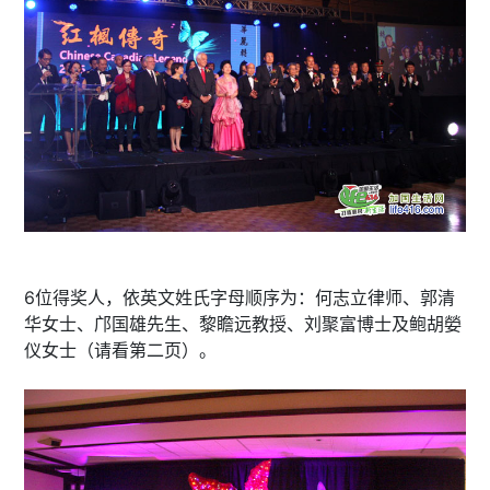
6位得奖人，依英文姓氏字母顺序为：何志立律师、郭清
华女士、邝国雄先生、黎瞻远教授、刘聚富博士及鲍胡嫈
仪女士（请看第二页）。