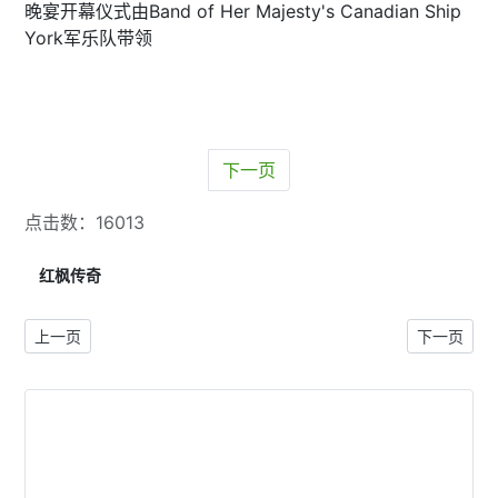
晚宴开幕仪式由Band of Her Majesty's Canadian Ship
York军乐队带领
下一页
点击数：16013
红枫传奇
上一篇文章: 颁发专业成就奖 为社区服务筹款 CPAC年度慈善晚宴11
下一篇文章
上一页
下一页