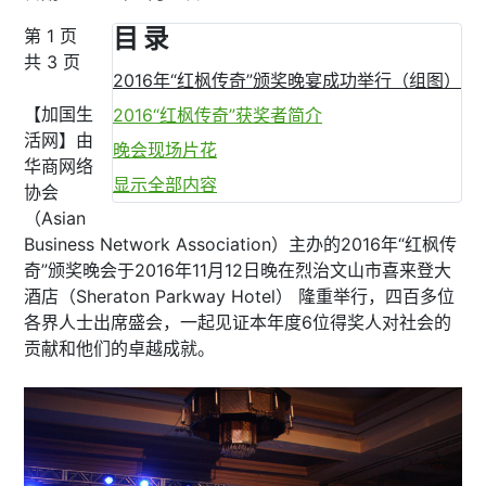
目 录
第 1 页
共 3 页
2016年“红枫传奇”颁奖晚宴成功举行（组图）
【加国生
2016“红枫传奇”获奖者简介
活网】由
晚会现场片花
华商网络
显示全部内容
协会
（Asian
Business Network Association）主办的2016年“红枫传
奇”颁奖晚会于2016年11月12日晚在烈治文山市喜来登大
酒店（Sheraton Parkway Hotel） 隆重举行，四百多位
各界人士出席盛会，一起见证本年度6位得奖人对社会的
贡献和他们的卓越成就。