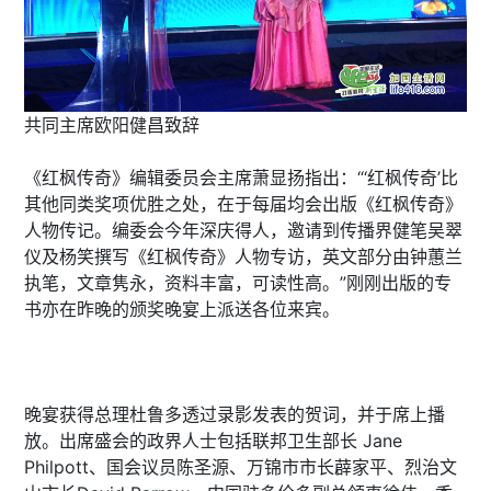
共同主席欧阳健昌致辞
《红枫传奇》编辑委员会主席萧显扬指出：“‘红枫传奇’比
其他同类奖项优胜之处，在于每届均会出版《红枫传奇》
人物传记。编委会今年深庆得人，邀请到传播界健笔吴翠
仪及杨笑撰写《红枫传奇》人物专访，英文部分由钟蕙兰
执笔，文章隽永，资料丰富，可读性高。”刚刚出版的专
书亦在昨晚的颁奖晚宴上派送各位来宾。
晚宴获得总理杜鲁多透过录影发表的贺词，并于席上播
放。出席盛会的政界人士包括联邦卫生部长 Jane
Philpott、国会议员陈圣源、万锦市市长薜家平、烈治文