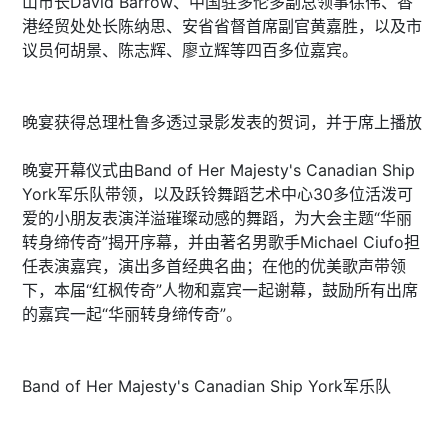
山市长David Barrow、中国驻多伦多副总领事徐伟、香
港经贸处处长陈纳思、安省省督首席副官黄嘉胜，以及市
议员何胡景、陈志辉、廖立辉等四百多位嘉宾。
晚宴获得总理杜鲁多透过录影发表的贺词，并于席上播放
晚宴开幕仪式由Band of Her Majesty's Canadian Ship
York军乐队带领，以及跃铃舞蹈艺术中心30多位活泼可
爱的小朋友表演洋溢璀璨动感的舞蹈，为大会主题“华丽
转身缔传奇”揭开序幕，并由著名男歌手Michael Ciufo担
任表演嘉宾，演出多首经典名曲；在他的优美歌声带领
下，本届“红枫传奇”人物和嘉宾一起谢幕，鼓励所有出席
的嘉宾一起“华丽转身缔传奇”。
Band of Her Majesty's Canadian Ship York军乐队