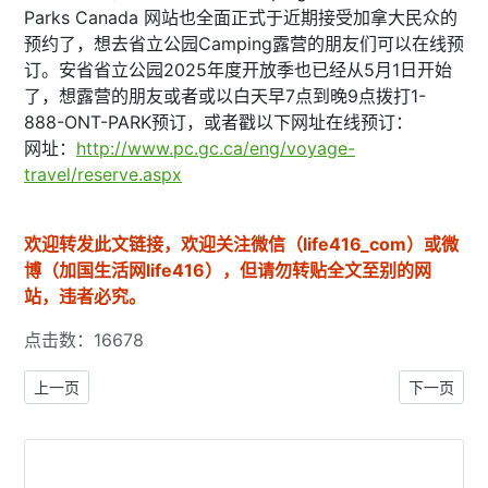
Parks Canada 网站也全面正式于近期接受加拿大民众的
预约了，想去省立公园Camping露营的朋友们可以在线预
订。安省省立公园2025年度开放季也已经从5月1日开始
了，想露营的朋友或者或以白天早7点到晚9点拨打1-
888-ONT-PARK预订，或者戳以下网址在线预订：
网址：
http://www.pc.gc.ca/eng/voyage-
travel/reserve.aspx
欢迎转发此文链接，欢迎关注微信（life416_com）或微
博（加国生活网life416），但请勿转贴全文至别的网
站，违者必究。
点击数：16678
上一篇文章: 【本网专稿】多伦多维多利亚长周末好去处（2026年5月
下一篇文章:
上一页
下一页