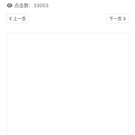
点击数：33003
上一篇文章: 【本网专稿】多伦多周末好去处（2026年5月29日至5月
下一篇文章: 
上一页
下一页