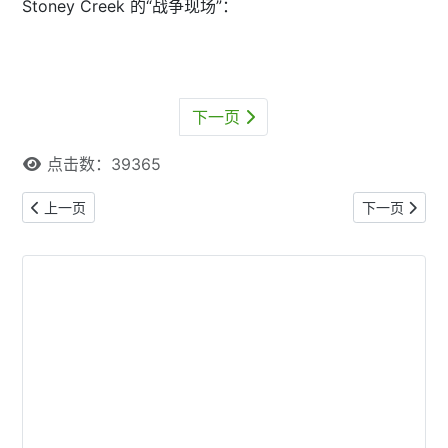
Stoney Creek 的“战争现场”：
下一页
点击数：39365
上一篇文章: 多伦多国际龙舟节精彩瞬间（视频＋组图）
下一篇文章:
上一页
下一页