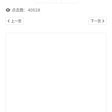
点击数：40528
上一篇文章: 【本网专稿】多伦多周末好去处（2026年6月19日至6月
下一篇文章: 
上一页
下一页