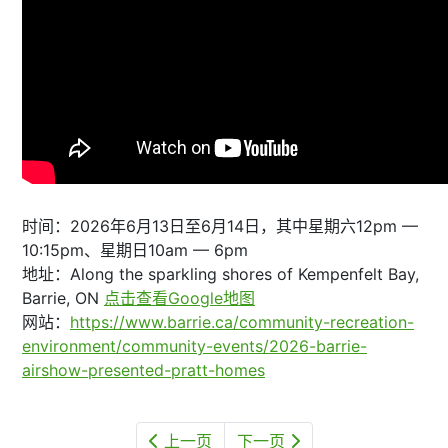
时间：2026年6月13日至6月14日，其中星期六12pm —
10:15pm、星期日10am — 6pm
地址：Along the sparkling shores of Kempenfelt Bay,
Barrie, ON
点击查看Google地图
网站：
https://www.barrie.ca/community-recreation-
environment/community-events/2026-barrie-
airshow-presented-pratt-homes
上一页
下一页