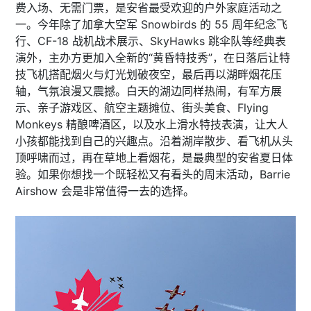
费入场、无需门票，是安省最受欢迎的户外家庭活动之
一。今年除了加拿大空军 Snowbirds 的 55 周年纪念飞
行、CF-18 战机战术展示、SkyHawks 跳伞队等经典表
演外，主办方更加入全新的“黄昏特技秀”，在日落后让特
技飞机搭配烟火与灯光划破夜空，最后再以湖畔烟花压
轴，气氛浪漫又震撼。白天的湖边同样热闹，有军方展
示、亲子游戏区、航空主题摊位、街头美食、Flying
Monkeys 精酿啤酒区，以及水上滑水特技表演，让大人
小孩都能找到自己的兴趣点。沿着湖岸散步、看飞机从头
顶呼啸而过，再在草地上看烟花，是最典型的安省夏日体
验。如果你想找一个既轻松又有看头的周末活动，Barrie
Airshow 会是非常值得一去的选择。