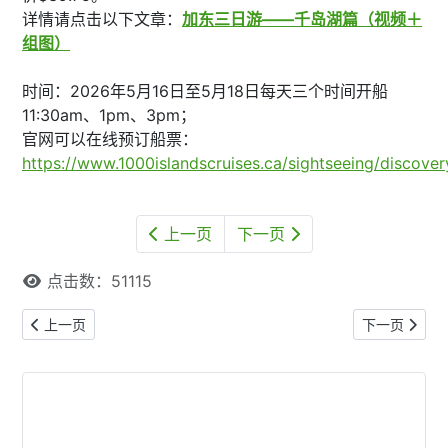
详情请点击以下文章：
加东三日游——千岛湖篇（视频＋
组图）
时间：2026年5月16日至5月18日每天三个时间开船
11:30am、1pm、3pm；
官网可以在线预订船票：
https://www.1000islandscruises.ca/sightseeing/discover
上一页
下一页
点击数：51115
上一篇文章: 【本网专稿】多伦多周末好去处（2026年5月22日至5月
下一篇文章:
上一页
下一页