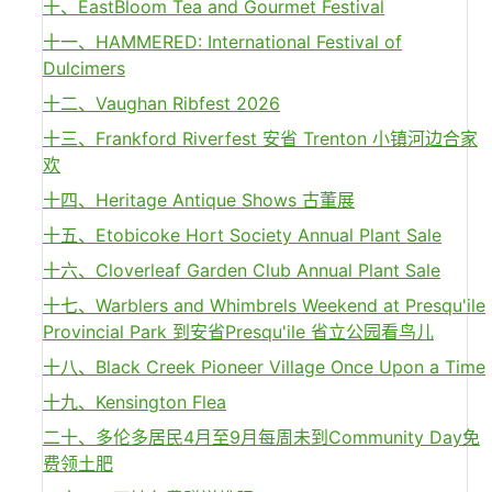
十、EastBloom Tea and Gourmet Festival
十一、HAMMERED: International Festival of
Dulcimers
十二、Vaughan Ribfest 2026
十三、Frankford Riverfest 安省 Trenton 小镇河边合家
欢
十四、Heritage Antique Shows 古董展
十五、Etobicoke Hort Society Annual Plant Sale
十六、Cloverleaf Garden Club Annual Plant Sale
十七、Warblers and Whimbrels Weekend at Presqu'ile
Provincial Park 到安省Presqu'ile 省立公园看鸟儿
十八、Black Creek Pioneer Village Once Upon a Time
十九、Kensington Flea
二十、多伦多居民4月至9月每周未到Community Day免
费领土肥