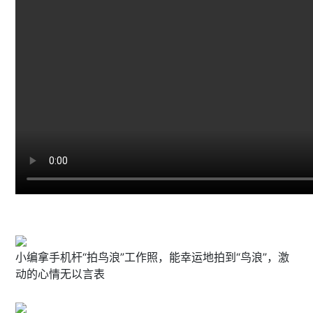
小编拿手机杆“拍鸟浪”工作照，能幸运地拍到“鸟浪”，激
动的心情无以言表