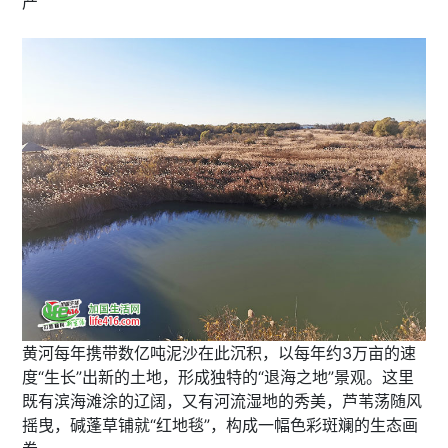
产
黄河每年携带数亿吨泥沙在此沉积，以每年约3万亩的速
度“生长”出新的土地，形成独特的“退海之地”景观。‌这里
既有滨海滩涂的辽阔，又有河流湿地的秀美，芦苇荡随风
摇曳，碱蓬草铺就“红地毯”，构成一幅色彩斑斓的生态画