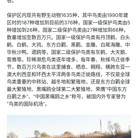
卷。
保护区内现共有野生动物1635种，其中鸟类由1990年建
区时的187种增加到目前的376种，国家一级保护鸟类由5
种增加到26种，国家二级保护鸟类由27种增加到66种，
数量增加至数百万只。国家一级保护鸟类有丹顶鹤、白头
鹤、白鹤、大鸨、东方白鹳、黑鹳、金雕、白尾海雕、中
华秋沙鸭、遗鸥等，国家二级保护鸟类有灰鹤、大天鹅、
鸳鸯等。珍稀濒危鸟类逐年增多，每年春、秋候鸟迁徙季
节，数百万只鸟类在这里捕食、栖息、翱翔，横跨东亚一
澳大利西亚和环西太平洋两条鸟类迁徙路线，不仅是全球
鸟类重要的中转站、越冬地和繁殖地，还是东方白鹳全球
最大繁殖地、黑嘴鸥全球第二大繁殖地，荣膺“中国东方
白鹳之乡”、“中国黑嘴鸥之乡”称号，被国内外专家誉为
“鸟类的国际机场”。