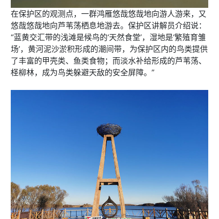
在保护区的观测点，一群鸿雁悠哉悠哉地向游人游来，又
悠哉悠哉地向芦苇荡栖息地游去。保护区讲解员介绍说：
“蓝黄交汇带的浅滩是候鸟的‘天然食堂’，湿地是‘繁殖育雏
场’，黄河泥沙淤积形成的潮间带，为保护区内的鸟类提供
了丰富的甲壳类、鱼类食物；而淡水补给形成的芦苇荡、
柽柳林，成为鸟类躲避天敌的安全屏障。”