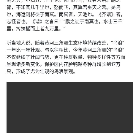
背，不知其几千里也，怒而飞，其翼若垂天之云。是鸟
也，海运则将徙于南冥。南冥者，天池也。《齐谐》者，
志怪者也。《谐》之言曰：“鹏之徙于南冥也，水击三千
里，抟扶摇而上者九万里。”
听当地人说，随着黄河三角洲生态环境持续改善，“鸟浪”
一年比一年壮观。与以往相比，今年黄河三角洲的“鸟浪”
不仅延续了壮阔气势，更在种群数量、物种多样性等方面
呈现诸多新变化。保护区内花脸鸭越冬种群增长到17万
只，形成了尤为壮观的鸟浪景观。