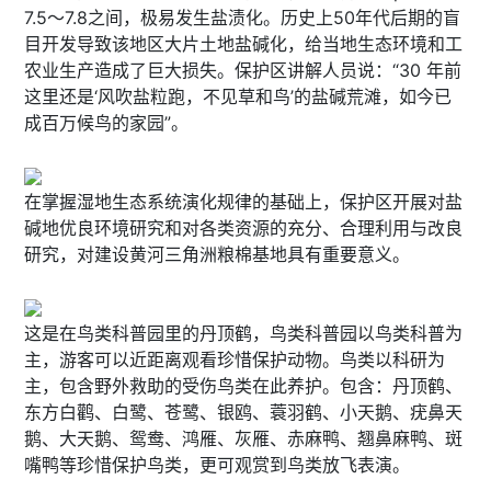
7.5～7.8之间，极易发生盐渍化。历史上50年代后期的盲
目开发导致该地区大片土地盐碱化，给当地生态环境和工
农业生产造成了巨大损失。保护区讲解人员说：“30 年前
这里还是‘风吹盐粒跑，不见草和鸟’的盐碱荒滩，如今已
成百万候鸟的家园”。
在掌握湿地生态系统演化规律的基础上，保护区开展对盐
碱地优良环境研究和对各类资源的充分、合理利用与改良
研究，对建设黄河三角洲粮棉基地具有重要意义。
这是在鸟类科普园里的丹顶鹤，鸟类科普园以鸟类科普为
主，游客可以近距离观看珍惜保护动物。鸟类以科研为
主，包含野外救助的受伤鸟类在此养护。包含：丹顶鹤、
东方白鹳、白鹭、苍鹭、银鸥、蓑羽鹤、小天鹅、疣鼻天
鹅、大天鹅、鸳鸯、鸿雁、灰雁、赤麻鸭、翘鼻麻鸭、斑
嘴鸭等珍惜保护鸟类，更可观赏到鸟类放飞表演。