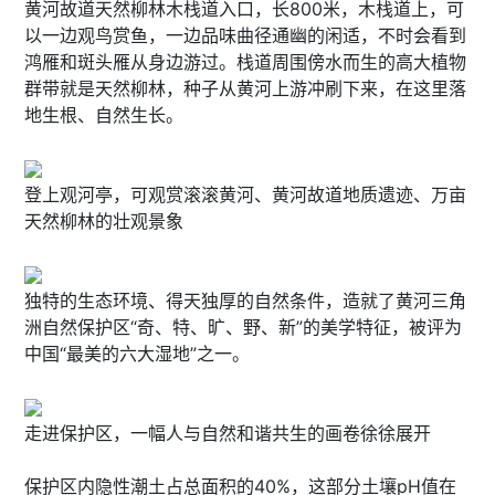
黄河故道天然柳林木栈道入口，长800米，木栈道上，可
以一边观鸟赏鱼，一边品味曲径通幽的闲适，不时会看到
鸿雁和斑头雁从身边游过。栈道周围傍水而生的高大植物
群带就是天然柳林，种子从黄河上游冲刷下来，在这里落
地生根、自然生长。
登上观河亭，可观赏滚滚黄河、黄河故道地质遗迹、万亩
天然柳林的壮观景象
独特的生态环境、得天独厚的自然条件，造就了黄河三角
洲自然保护区“奇、特、旷、野、新”的美学特征，被评为
中国“最美的六大湿地”之一。
走进保护区，一幅人与自然和谐共生的画卷徐徐展开
保护区内隐性潮土占总面积的40%，这部分土壤pH值在