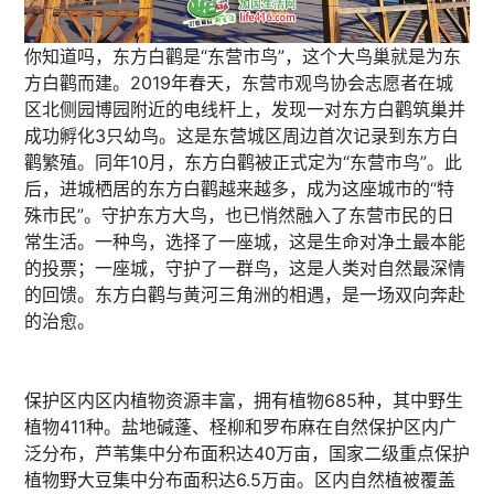
你知道吗，东方白鹳是“东营市鸟”，这个大鸟巢就是为东
方白鹳而建。2019年春天，东营市观鸟协会志愿者在城
区北侧园博园附近的电线杆上，发现一对东方白鹳筑巢并
成功孵化3只幼鸟。这是东营城区周边首次记录到东方白
鹳繁殖。同年10月，东方白鹳被正式定为“东营市鸟”。此
后，进城栖居的东方白鹳越来越多，成为这座城市的“特
殊市民”。守护东方大鸟，也已悄然融入了东营市民的日
常生活。一种鸟，选择了一座城，这是生命对净土最本能
的投票；一座城，守护了一群鸟，这是人类对自然最深情
的回馈。东方白鹳与黄河三角洲的相遇，是一场双向奔赴
的治愈。
保护区内区内植物资源丰富，拥有植物685种，其中野生
植物411种。盐地碱蓬、柽柳和罗布麻在自然保护区内广
泛分布，芦苇集中分布面积达40万亩，国家二级重点保护
植物野大豆集中分布面积达6.5万亩。区内自然植被覆盖