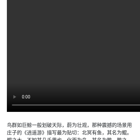
鸟群如巨鲸一般划破天际，蔚为壮观，那种震撼的场景用
庄子的《逍遥游》描写最为贴切：北冥有鱼，其名为鲲。
鲲之大，不知其几千里也。化而为鸟，其名为鹏。鹏之