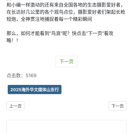
和小编一样激动的还有来自全国各地的生态摄影爱好者，
在长达好几公里的各个观鸟点位，摄影爱好者们架起长枪
短炮，全神贯注地捕捉着每一个精彩瞬间
那么，如何才能看到“鸟浪”呢？快点击“下一页”看攻
略！！
下一页
点击数：5169
2025海外华文媒体山东行
上一篇文章: 历史东营 齐笔孙武黄河中医 | “2025海外华文媒体山
下一篇文章:
上一页
下一页