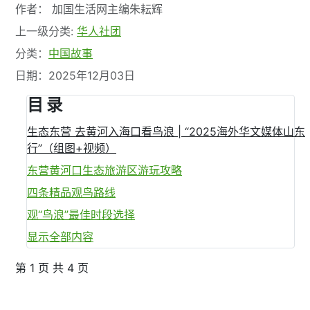
文章信息
作者：
加国生活网主编朱耘辉
上一级分类:
华人社团
分类：
中国故事
日期：2025年12月03日
目 录
生态东营 去黄河入海口看鸟浪 | “2025海外华文媒体山东
行”（组图+视频）
东营黄河口生态旅游区游玩攻略
四条精品观鸟路线
观“鸟浪”最佳时段选择
显示全部内容
第 1 页 共 4 页