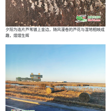
夕阳为连片芦苇镀上金边，随风漫卷的芦花与湿地相映成
趣，熠熠生辉