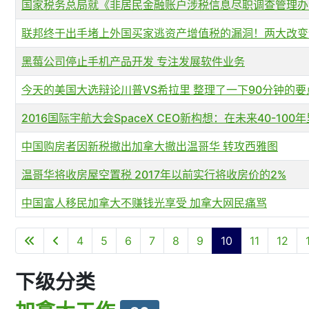
国家税务总局就《非居民金融账户涉税信息尽职调查管理办
联邦终于出手堵上外国买家逃资产增值税的漏洞！两大改变
黑莓公司停止手机产品开发 专注发展软件业务
今天的美国大选辩论川普VS希拉里 整理了一下90分钟的
2016国际宇航大会SpaceX CEO新构想：在未来40-10
中国购房者因新税撤出加拿大撤出温哥华 转攻西雅图
温哥华将收房屋空置税 2017年以前实行将收房价的2%
中国富人移民加拿大不赚钱光享受 加拿大网民痛骂
文章列表
4
5
6
7
8
9
10
11
12
下级分类