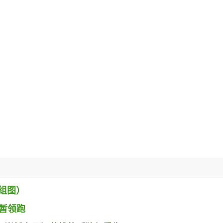
组图）
》暂领跑