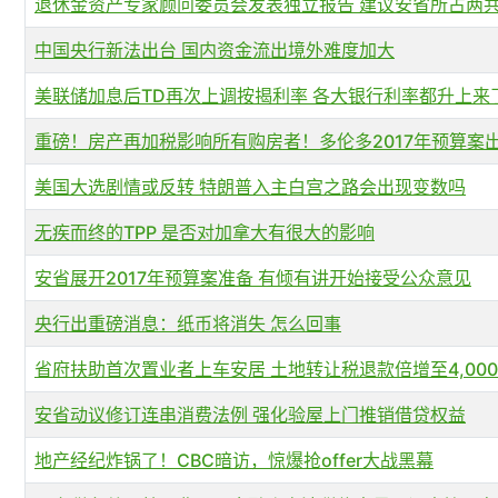
退休金资产专家顾问委员会发表独立报告 建议安省所占两
中国央行新法出台 国内资金流出境外难度加大
美联储加息后TD再次上调按揭利率 各大银行利率都升上来
重磅！房产再加税影响所有购房者！多伦多2017年预算案
美国大选剧情或反转 特朗普入主白宫之路会出现变数吗
无疾而终的TPP 是否对加拿大有很大的影响
安省展开2017年预算案准备 有倾有讲开始接受公众意见
央行出重磅消息：纸币将消失 怎么回事
省府扶助首次置业者上车安居 土地转让税退款倍增至4,00
安省动议修订连串消费法例 强化验屋上门推销借贷权益
地产经纪炸锅了！CBC暗访，惊爆抢offer大战黑幕