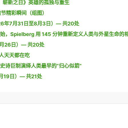
 蜘蛛侠：崭新之日》英雄的孤独与重生
g小镇沙雕节精彩瞬间（组图）
26年7月31日至8月3日）— 共20处
开始，Spielberg 用 145 分钟重新定义人类与外星生命的
26日）— 共20处
人天天都在吃
导演用史诗巨制演绎人类最早的“归心似箭”
19日）— 共21处