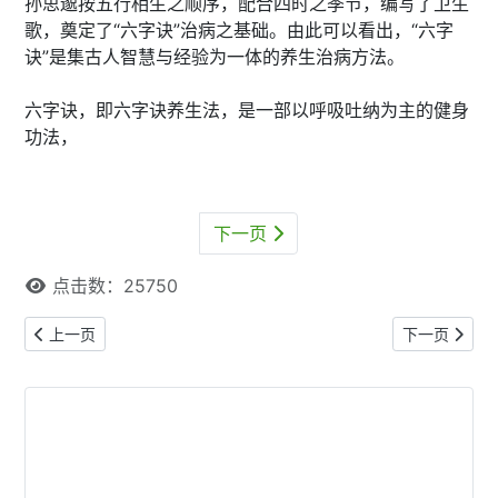
孙思邈按五行相生之顺序，配合四时之季节，编写了卫生
歌，奠定了“六字诀”治病之基础。由此可以看出，“六字
诀”是集古人智慧与经验为一体的养生治病方法。
六字诀，即六字诀养生法，是一部以呼吸吐纳为主的健身
功法，
下一页
点击数：25750
上一篇文章: 六字诀养生法（二）——“嘘”字诀 春嘘明目木扶肝
下一篇文章:
上一页
下一页