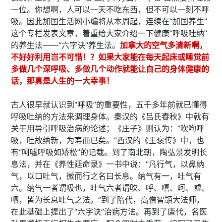
一位。你想啊，人可以一天不吃东西，但不可以一刻不呼
吸。因此加国生活网小编将从本周起，连续在“加国养生”
这个专栏发表文章，着重给大家介绍一下健康“呼吸吐纳”
的养生法——“六字诀”养生法。
加拿大的空气多清新啊，
不好好利用岂不可惜！？如果大家能在每天起床或睡觉前
多做几个深呼吸、多做几个动作就能让自己的身体健康的
话，那真是人生的一大幸事！
古人很早就认识到“呼吸”的重要性，五千多年前就已懂得
呼吸吐纳的方法来调理身体。秦汉的《吕氏春秋》中就有
关于用导引呼吸治病的论述；《庄子》则认为：“吹呴呼
吸，吐故纳新，为寿而已矣。”西汉的《王褒传》中，也
有“呵嘘呼吸如矫松”的记载。到了南北朝，陶弘景发明长
息法，并在《养性延命录》一书中说：“凡行气，以鼻纳
气，以口吐气，微而行之名曰长息。纳气有一，吐气有
六。纳气一者谓吸也，吐气六者谓吹、呼、嘻、呵、嘘、
呬，皆为长息吐气之法。”到了隋代，高僧智顗大法师，
在此基础上提出了“六字诀”治病方法。再到了唐代，名医