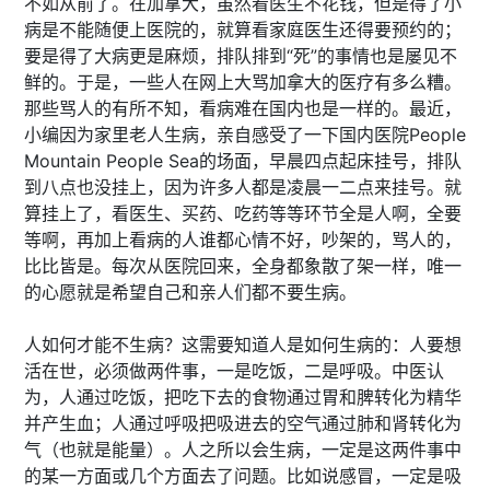
不如从前了。在加拿大，虽然看医生不花钱，但是得了小
病是不能随便上医院的，就算看家庭医生还得要预约的；
要是得了大病更是麻烦，排队排到“死”的事情也是屡见不
鲜的。于是，一些人在网上大骂加拿大的医疗有多么糟。
那些骂人的有所不知，看病难在国内也是一样的。最近，
小编因为家里老人生病，亲自感受了一下国内医院People
Mountain People Sea的场面，早晨四点起床挂号，排队
到八点也没挂上，因为许多人都是凌晨一二点来挂号。就
算挂上了，看医生、买药、吃药等等环节全是人啊，全要
等啊，再加上看病的人谁都心情不好，吵架的，骂人的，
比比皆是。每次从医院回来，全身都象散了架一样，唯一
的心愿就是希望自己和亲人们都不要生病。
人如何才能不生病？这需要知道人是如何生病的：人要想
活在世，必须做两件事，一是吃饭，二是呼吸。中医认
为，人通过吃饭，把吃下去的食物通过胃和脾转化为精华
并产生血；人通过呼吸把吸进去的空气通过肺和肾转化为
气（也就是能量）。人之所以会生病，一定是这两件事中
的某一方面或几个方面去了问题。比如说感冒，一定是吸