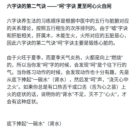
六字诀的第二气诀 ——“呵”字诀 夏至呵心火自闲
六字诀养生法的习练顺序是根据中医中的五行与脏腑对应
的关系理论，按照五行相生的次序排列的。由于“嘘”字诀
和肝脏相关，肝属木，木能生火，火所对应的五脏是心，
因此六字诀的第二气诀“呵”字诀主要是锻炼心脏的。
由于火旺于夏季，而夏季天气炎热，火都是向上“燃烧”
的，所以当你发“呵”字的时候，会发现“呵”是个往下行的
气。当你练习动作的时候，会发现动作也十分有趣，先是
从底下捧起“一碗水”（肾水），然后发“呵”声，“浇灭心中
之火”。如果你总是有口热舌干或口舌（舌为心之苗）上
火的症状的话，说明你的“肾水”不足，灭不了“心火”，才
会有这种症状。
底下捧起“一碗水”（肾水）