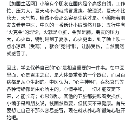
【加国生活网】小编有个朋友在国内是个高级白领，工作
忙、压力大，夏天动不动就感冒发烧。按理说，夏天不比
秋天，天气热，应该不会那么容易生病才是。小编陪着朋
友去看老中医，中医的一番话让小编豁然开朗：五行中有
“火克金”的理论，火就是心脏，金就是肺。朋友的压力
大，心火重，特别是到了夏季，心火更重，到了晚上吹一
点小凉风（受寒），就会“克制”肺，让肺受伤，自然而然
就感冒了。
因此，学会保养自己的“心”是相当重要的一件事。在中医
里面，心是君主之官，是人体最重要的一个器官，而且百
病都是从心生起的。中医认为，“心主神明”，喜怒哀乐等
各种情绪都是由心所主的。心情平和，一切才能安定下
来，才能长寿；心思混乱，其他的五脏都要跟着受损伤。
小编于是和朋友说，钱固然重要，但钱买不来健康。首先
要想让自己不那么容易感冒，现在就从养心和锻炼心脏开
始吧。