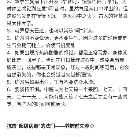
2、双手至胸前下压并发“呵”音时，慢慢地把气呼出。这
时你会感觉到在发“呵”音时，虽然气是从口中呼出的，但
这股气又是在慢慢下沉，“浇灭心中之火”。古人的智慧真
是太伟大了。
3、就算夏天已过，也可以常练“呵”字诀。
3、练习时不要说话，更不要生气，因为过多的说话或是
生气会耗气耗血，会使气机变乱
4、如果出现冷热麻酸胀的感觉，都是正常现象。身体就
好比是一间屋子，当你在打扫梳理过程中，难免会出现一
些灰尘，这些都是正常现象，经过一段时间练习后，它会
自然消失的，你也会感觉越来越舒服的。
5、练习后如果出汗，千万不要洗冷水澡。
6、要坚持不懈。中医认为七天是一个来回，七天、十四
天、二十一天……可能有些人练了七天之后才会有一些感
觉，有些人的时间可能更长。
抗击“超级病毒”的法门——养肺前先养心