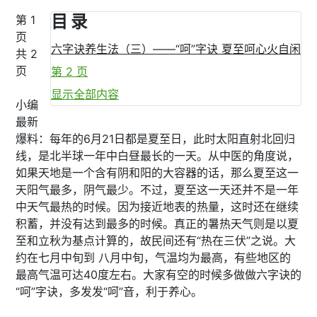
目 录
第 1
页
六字诀养生法（三）——“呵”字诀 夏至呵心火自闲
共 2
页
第 2 页
显示全部内容
小编
最新
爆料：每年的6月21日都是夏至日，此时太阳直射北回归
线，是北半球一年中白昼最长的一天。从中医的角度说，
如果天地是一个含有阴和阳的大容器的话，那么夏至这一
天阳气最多，阴气最少。不过，夏至这一天还并不是一年
中天气最热的时候。因为接近地表的热量，这时还在继续
积蓄，并没有达到最多的时候。真正的暑热天气则是以夏
至和立秋为基点计算的，故民间还有“热在三伏”之说。大
约在七月中旬到 八月中旬，气温均为最高，有些地区的
最高气温可达40度左右。大家有空的时候多做做六字诀的
“呵”字诀，多发发“呵”音，利于养心。