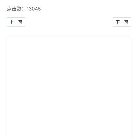
点击数：13045
上一篇文章: 手持加拿大护照游世界之日本东京自由行（八）——
下一篇文章
上一页
下一页