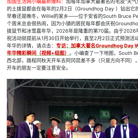
加国生活网小编最新爆料：
加每年加拿大最著名的毛皮“天气预报”
的土拨鼠都会在每年的2月2日（Groundhog Day ）钻
早春还是晚冬，Willie的家乡——位于安省的South Bruce Pen
个周末总会很热闹，因为小镇的居民每年都会庆祝Groundho
拨鼠节和冰雪嘉年华，2026年是隆重的第70届。由于202
祝活动就提前从1月30日开始举行，直至2月2日正式预测
年华的详情，请点击：
专访：加拿大著名Groundhog Day Wi
年华精彩瞬间（视频+组图）
。小编查了一下地图，South Bru
西北部，路程同秋天开车去阿冈昆差不多（只是方向不同），
开车的朋友一定要注意安全。