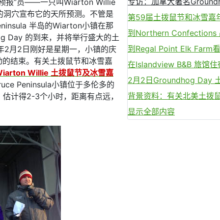
专访：加拿大著名Groundho
员——一只叫Wiarton Willie
出它的洞穴宣布它的天所预测。不管是
第59届土拨鼠节和冰雪嘉
insula 半岛的Wiarton小镇在那
到Northern Confectio
g Day 的到来，并将举行盛大的土
到Regal Point Elk
6年2月2日刚好是星期一，小镇的庆
活动的结束。有关土拨鼠节和冰雪嘉
在Islandview B&B
arton Willie 土拨鼠节及冰雪嘉
2月2日Groundhog D
ce Peninsula小镇位于多伦多的
背景资料：有关北美土拨
估计得2-3个小时，距离有点远，
显示全部内容