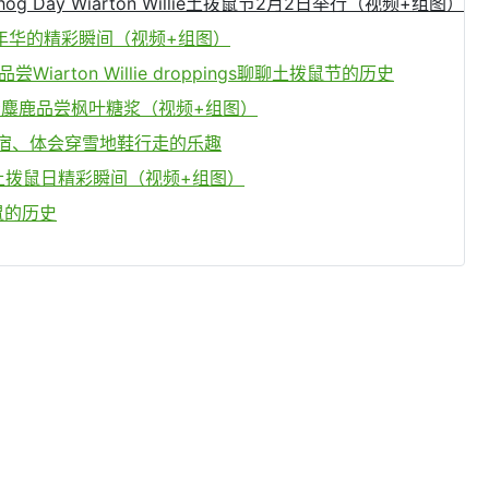
g Day Wiarton Willie土拨鼠节2月2日举行（视频+组图）
年华的精彩瞬间（视频+组图）
ns 品尝Wiarton Willie droppings聊聊土拨鼠节的历史
 Farm看麋鹿品尝枫叶糖浆（视频+组图）
 旅馆住宿、体会穿雪地鞋行走的乐趣
ay 土拨鼠日精彩瞬间（视频+组图）
鼠的历史