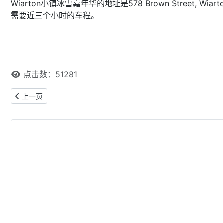
Wiarton小镇冰雪嘉年华的地址是578 Brown Street, Wiarto
需要近三个小时的车程。
点击数：51281
上一篇文章: 加国三月 枫糖飘香（组图）
上一页