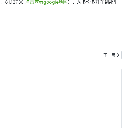
 -81.13730
点击查看google地图
），从多伦多开车到那里
下一篇文章: T
下一页