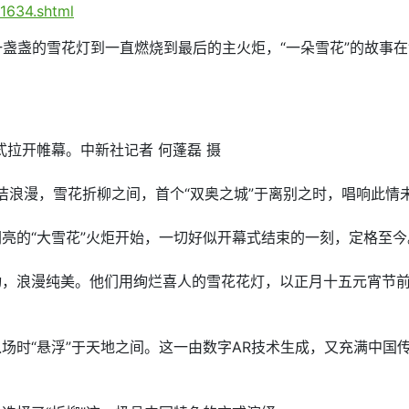
1634.shtml
一盏盏的雪花灯到一直燃烧到最后的主火炬，“一朵雪花”的故事在
。
正式拉开帷幕。中新社记者 何蓬磊 摄
洁浪漫，雪花折柳之间，首个“双奥之城”于离别之时，唱响此情
闪亮的“大雪花”火炬开始，一切好似开幕式结束的一刻，定格至今
动，浪漫纯美。他们用绚烂喜人的雪花花灯，以正月十五元宵节前后
场时“悬浮”于天地之间。这一由数字AR技术生成，又充满中国