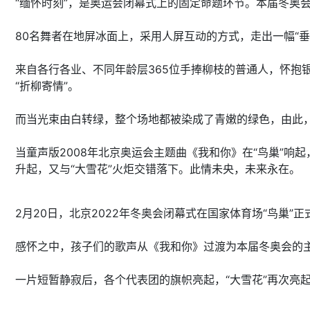
“缅怀时刻”，是奥运会闭幕式上的固定命题环节。本届冬奥会
80名舞者在地屏冰面上，采用人屏互动的方式，走出一幅“
来自各行各业、不同年龄层365位手捧柳枝的普通人，怀抱银
“折柳寄情”。
而当光束由白转绿，整个场地都被染成了青嫩的绿色，由此
当童声版2008年北京奥运会主题曲《我和你》在“鸟巢”响
升起，又与“大雪花”火炬交错落下。此情未央，未来永在。
2月20日，北京2022年冬奥会闭幕式在国家体育场“鸟巢”正
感怀之中，孩子们的歌声从《我和你》过渡为本届冬奥会的主
一片短暂静寂后，各个代表团的旗帜亮起，“大雪花”再次亮