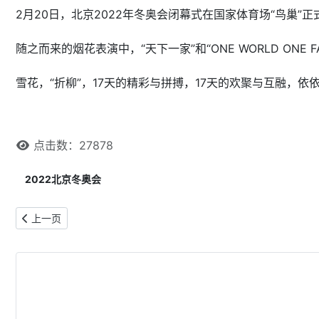
2月20日，北京2022年冬奥会闭幕式在国家体育场“鸟巢
随之而来的烟花表演中，“天下一家”和“ONE WORLD ONE
雪花，“折柳”，17天的精彩与拼搏，17天的欢聚与互融，
点击数：27878
2022北京冬奥会
上一篇文章: 开幕24节气 闭幕12生肖 北京冬奥会折射文化自信
上一页