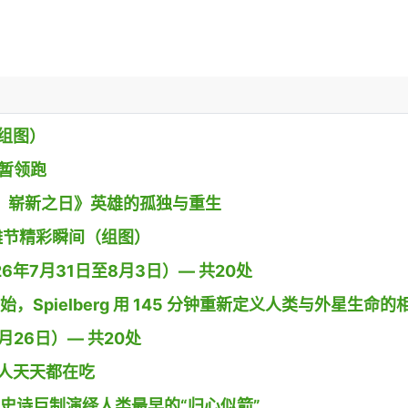
组图）
》暂领跑
 蜘蛛侠：崭新之日》英雄的孤独与重生
g小镇沙雕节精彩瞬间（组图）
26年7月31日至8月3日）— 共20处
开始，Spielberg 用 145 分钟重新定义人类与外星生命的
26日）— 共20处
人天天都在吃
导演用史诗巨制演绎人类最早的“归心似箭”