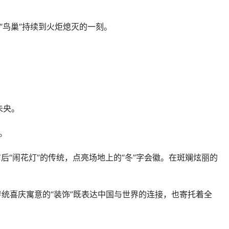
“鸟巢”持续到火炬熄灭的一刻。
未央。
。
“闹花灯”的传统，点亮场地上的“冬”字会徽。在斑斓炫丽的
传统喜庆寓意的“装饰”既表达中国与世界的连接，也寄托着全