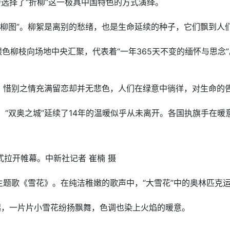
选择了“折柳”这一极具中国特色的方式演绎。
垂柳图”。柳絮是离别的愁绪，也是生命延续的种子，它们飘到人
色柳枝向场地中央汇聚，代表着“一年365天不变的缅怀与思念
，惜别之情充满留恋却并无悲色，人们在绿意中徜徉，对生命的
起，“双奥之城”延续了14年的温暖似乎从未离开。各国执旗手在
式拉开帷幕。中新社记者 崔楠 摄
题歌《雪花》。在纯洁稚嫩的歌声中，“大雪花”中的奥林匹克运
起，一片片小雪花纷扬飘舞，色调也染上火焰的暖意。