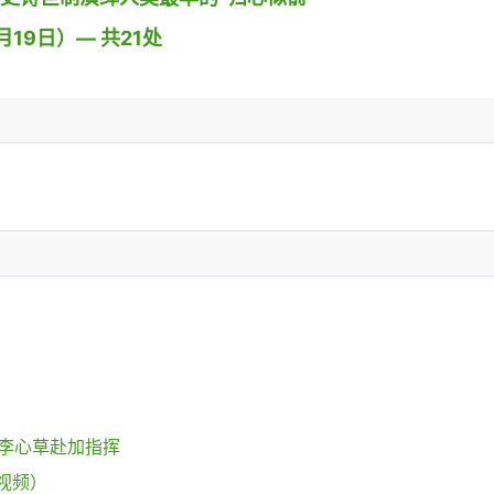
19日）— 共21处
挥李心草赴加指挥
视频）