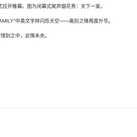
”正式拉开帷幕。图为闭幕式尾声烟花秀：天下一家。
 FAMILY”中英文字样闪烁天空——离别之情再度升华。
依依惜别之中，此情未央。