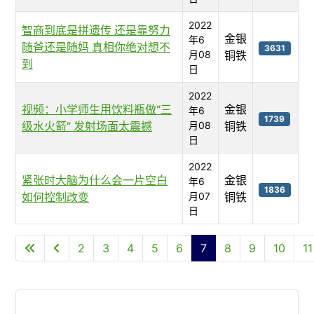
2022
智商到底是拼遗传 还是靠努力
金银
年6
随爸还是随妈 真相你绝对想不
3631
月08
铜铁
到
日
2022
视频：小学师生用饮料瓶做“三
金银
年6
1739
级水火箭” 发射场面太震撼
月08
铜铁
日
2022
紧张时大脑为什么会一片空白
金银
年6
1836
如何控制改变
月07
铜铁
日
文章列表
2
3
4
5
6
7
8
9
10
11
第 7 页 共 57 页