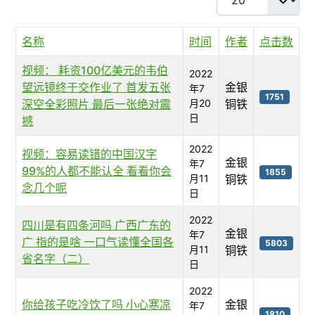
名称
时间
作者
点击数
视频： 耗资100亿美元的韦伯
2022
望远镜终于交作业了 首发五张
金银
年7
1751
深空全彩照片 最后一张绝对震
月20
铜铁
日
撼
2022
视频：容易读错的中国汉字
金银
年7
99%的人都不能认全 看看你会
1855
月11
铜铁
念几个呢
日
2022
四川是有四条河吗 广西广东的
金银
年7
广 指的是啥 一口气读懂全国各
5803
月11
铜铁
省名字（二）
日
2022
你给孩子吃冷饮了吗 小心寒凉
金银
年7
1810