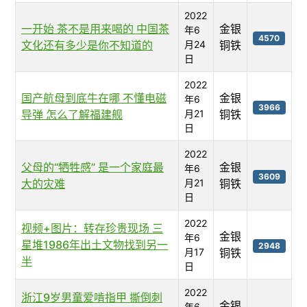
2022
一开始 茶不是用来喝的 中国茶
金银
年6
4570
文化还有多少是你不知道的
月24
铜铁
日
2022
国产航母到底牛在哪 不懂电磁
金银
年6
3966
导弹 怎么了解福建舰
月21
铜铁
日
2022
父母的“牺牲感” 是一个家庭最
金银
年6
3609
大的灾难
月21
铜铁
日
2022
视频+图片：转存珍贵现场 三
金银
年6
星堆1986年出土文物找到另一
2948
月17
铜铁
半
日
2022
浙江9岁男童爱啃指甲 撕倒刺
金银
年6