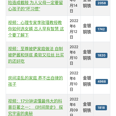
险造成截肢 为人父母一定要留
2058
月14
铜铁
心孩子的“坏习惯”
日
2022
视频：心理专家李玫瑾教授教
金银
年6
你如何选女婿 古人早有智慧 这
1742
月12
铜铁
个要了解下
日
2022
视频：至尊披萨家庭做法 自制
金银
年6
披萨酱和饼底 柔软又拉丝 比买
1820
月10
铜铁
的还好吃
日
2022
房间凌乱的家庭 养不出自律的
金银
年6
4968
孩子
月10
铜铁
日
2022
视频：17分钟读懂最伟大的科
金银
年6
普巨著之一：《时间简史》 探
1818
月09
铜铁
究宇宙的奥秘
日