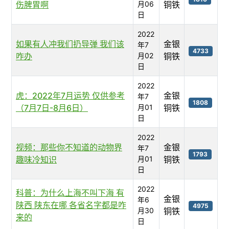
伤脾胃啊
月06
铜铁
日
2022
如果有人冲我们扔导弹 我们该
金银
年7
4733
咋办
月02
铜铁
日
2022
虎：2022年7月运势 仅供参考
金银
年7
1808
（7月7日-8月6日）
月01
铜铁
日
2022
视频：那些你不知道的动物界
金银
年7
1793
趣味冷知识
月01
铜铁
日
2022
科普：为什么上海不叫下海 有
金银
年6
陕西 陕东在哪 各省名字都是咋
4975
月30
铜铁
来的
日