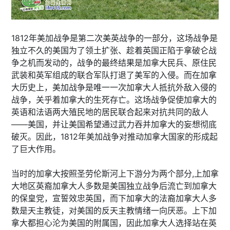
1812年美加战争是第二次美英战争的一部分，这场战争是
独立不久的美国为了领土扩张、趁着英国正陷于拿破仑战
争之机而发动的，战争的最终结果是加拿大民兵、原住民
武装和英军组成的联合军队打退了美军的入侵。而在加拿
大历史上，美加战争是唯一一次加拿大人抵抗外敌入侵的
战争，关乎着加拿大的生死存亡。这场战争促使加拿大的
英语和法语两大殖民地的居民联合起来对抗共同的敌人
——美国，并让美国希望通过武力吞并加拿大的妄想彻底
破灭。因此，1812年美加战争对推动加拿大国家的形成起
了巨大作用。
当时的加拿大按照圣劳伦斯河上下游分为两个部分,上加拿
大地区英裔加拿大人多数是美国独立战争后流亡到加拿大
的保皇党，宣誓效忠英国，而下加拿大的法裔加拿大人多
数是天主教徒，对美国的反天主教情绪一向厌恶。上下加
拿大都担心沦为美国的附属国，因此加拿大人选择站在英