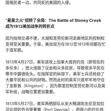
国殖民者一边，共同反抗美国的入侵。
“星星之火”扭转了全局：The Battle of Stoney Creek
成为1812美加战争的转折点
因为陆地交通不便，大湖和圣劳伦斯河走廊地区的控制权
变得至关重要。于是，美加双方在1812至1813年间都在忙
于造军舰。
1813年4月27日，美军进攻上加拿大首府约克（即现在的
多伦多），放火烧毁了议会和众多民房，导致很多平民在
寒冬中露宿街头。在指挥官的纵容下，美军士兵还抢劫了
大量平民和公共的财物。然而此时的英军只是牢牢地守住
了金斯敦（Kingston），因为那里控制圣劳伦斯河以及英
军补给，战略位置更加重要。
1813年5月27日，美军两栖部队从安大略湖攻击尼亚加拉
河北部的乔治堡要塞（Fort George），用很小的代价将