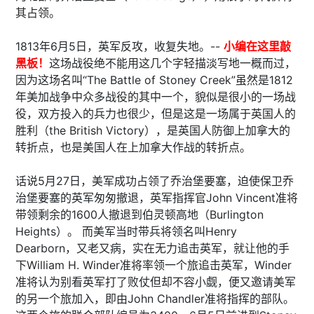
其占领。
1813年6月5日，英军反攻，收复失地。--
小编在这里敲
黑板！
这场战役绝不能用这几个字轻描淡写地一概而过，
因为这场名叫“The Battle of Stoney Creek”虽然是1812
年美加战争中众多战役的其中一个，貌似是很小的一场战
役，双方投入的兵力也很少，但是这是一场属于英国人的
胜利（the British Victory），是英国人防御上加拿大的
转折点，也是美国人在上加拿大作战的转折点。
话说5月27日，美军成功占领了乔治堡要塞，迫使保卫乔
治堡要塞的英军匆匆撤退，英军指挥官John Vincent准将
带领剩余的1600人撤退到伯灵顿高地（Burlington
Heights）。 而美军当时带兵将领名叫Henry
Dearborn，又老又病，实在无力追击英军，就让他的手
下William H. Winder准将率领一个旅追击英军，Winder
准将认为别看英军打了败仗但却不容小觑，便又邀请美军
的另一个旅加入，即由John Chandler准将指挥的部队。