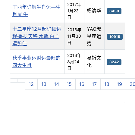
2017年
丁酉年详解生肖运—生
杨清华
1月23
6438
肖鼠 牛
日
十二星座12月超详细运
YAO叔
2016年
程播报 天秤 水瓶 白羊
星座运
11月30
10915
日
运势佳
势
2016年
秋季事业运财运最旺的
易祈文
8月24
3242
四大生肖
化
日
文章列表
12
13
14
15
16
17
18
19
2
第 21 页 共 21 页