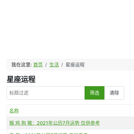
我在这里:
首页
生活
星座运程
星座运程
标题过滤
筛选
清除
名称
猴 鸡 狗 猪：2021年公历7月运势 仅供参考