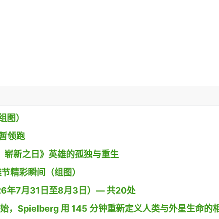
组图）
》暂领跑
 蜘蛛侠：崭新之日》英雄的孤独与重生
g小镇沙雕节精彩瞬间（组图）
26年7月31日至8月3日）— 共20处
开始，Spielberg 用 145 分钟重新定义人类与外星生命的