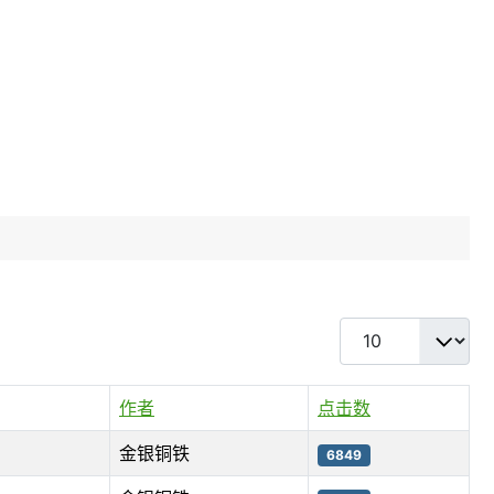
每页显示条数
作者
点击数
金银铜铁
6849