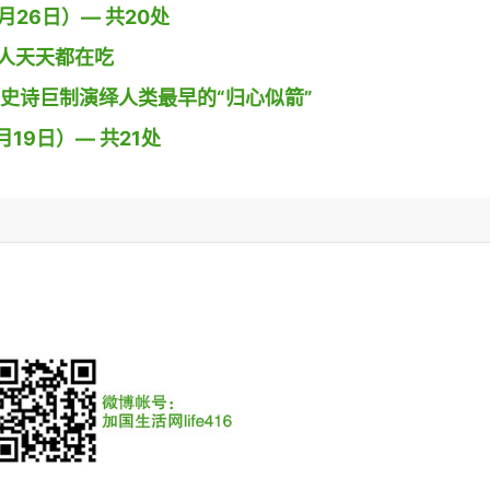
26日）— 共20处
人天天都在吃
导演用史诗巨制演绎人类最早的“归心似箭”
19日）— 共21处