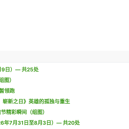
9日）— 共25处
组图）
》暂领跑
 蜘蛛侠：崭新之日》英雄的孤独与重生
g小镇沙雕节精彩瞬间（组图）
26年7月31日至8月3日）— 共20处