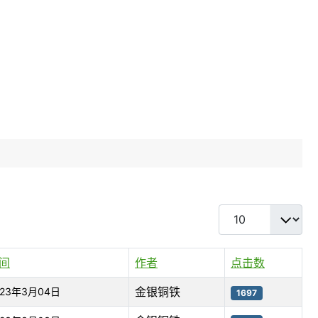
每页显示条数
间
作者
点击数
金银铜铁
023年3月04日
1697