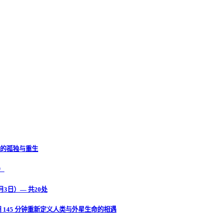
》英雄的孤独与重生
图）
月3日）— 共20处
rg 用 145 分钟重新定义人类与外星生命的相遇