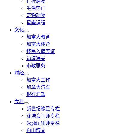
打折购物
生活窍门
宠物动物
星座运程
文化
加拿大教育
加拿大体育
移民入籍签证
边境海关
市政服务
财经
加拿大工作
加拿大汽车
银行汇款
专栏
新世纪移民专栏
沈浩会计师专栏
Sophia 律师专栏
白山博文