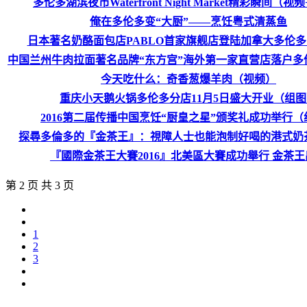
多伦多湖滨夜市Waterfront Night Market精彩瞬间（视
俺在多伦多变“大厨”——烹饪粤式清蒸鱼
日本著名奶酪面包店PABLO首家旗舰店登陆加拿大多伦
中国兰州牛肉拉面著名品牌“东方宫”海外第一家直营店落户多
今天吃什么：奇香葱爆羊肉（视频）
重庆小天鹅火锅多伦多分店11月5日盛大开业（组图
2016第二届传播中国烹饪“厨皇之星”颁奖礼成功举行（
探尋多倫多的『金茶王』：視障人士也能泡制好喝的港式奶
『國際金茶王大賽2016』北美區大賽成功舉行 金茶
第 2 页 共 3 页
1
2
3