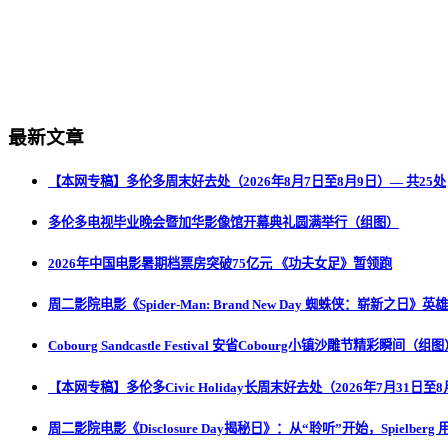
最新文章
【本网专稿】多伦多周末好去处（2026年8月7日至8月9日）— 共25处
多伦多电视毕业晚会暨加华影像馆开幕典礼圆满举行（组图）
2026年中国电影暑期档票房突破75亿元 《功夫女足》暂领跑
周二影院电影《Spider-Man: Brand New Day 蜘蛛侠：崭新之日
Cobourg Sandcastle Festival 安省Cobourg小镇沙雕节精彩瞬间（组
【本网专稿】多伦多Civic Holiday长周末好去处（2026年7月31日至8
周二影院电影《Disclosure Day揭秘日》：从“聆听”开始，Spielbe