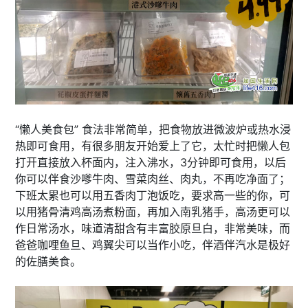
“懒人美食包” 食法非常简单，把食物放进微波炉或热水浸
热即可食用，有很多朋友开始爱上了它，太忙时把懒人包
打开直接放入杯面内，注入沸水，3分钟即可食用，以后
你可以伴食沙嗲牛肉、雪菜肉丝、肉丸，不再吃净面了；
下班太累也可以用五香肉丁泡饭吃，要求高一些的你，可
以用猪骨清鸡高汤煮粉面，再加入南乳猪手，高汤更可以
作日常汤水，味道清甜含有丰富胶原旦白，非常美味，而
爸爸咖哩鱼旦、鸡翼尖可以当作小吃，伴酒伴汽水是极好
的佐膳美食。