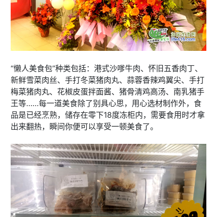
“懒人美食包”种类包括：港式沙嗲牛肉、怀旧五香肉丁、
新鲜雪菜肉丝、手打冬菜猪肉丸、蒜蓉香辣鸡翼尖、手打
梅菜猪肉丸、花椒皮蛋拌面酱、猪骨清鸡高汤、南乳猪手
王等……每一道美食除了别具心思，用心选材制作外，食
品是已经烹熟，储存在零下18度冻柜内，需要食用时才拿
出来翻热，瞬间你便可以享受一顿美食了。