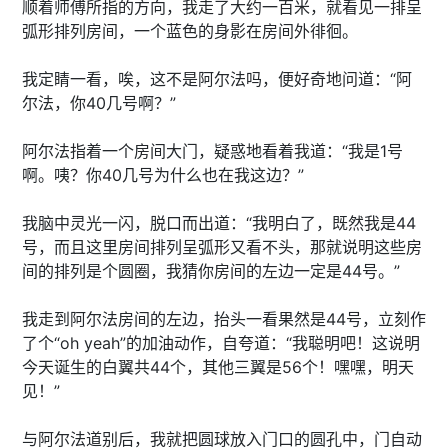
顺着师傅所指的方向，我走了大约一百米，就看见一排呈
弧形排列房间，一个蓝色的身影在房间外徘徊。
我定睛一看，唉，这不是阿尔法吗，便好奇地问道：“阿
尔法，你40几号啊？”
阿尔法指着一个房间大门，疑惑地看着我道：“我是1号
啊。咦？你40几号为什么也在我这边？”
我脑中灵光一闪，脱口而出道：“我明白了，既然我是44
号，而且这里房间排列呈弧形又看不头，那就说明这些房
间的排列是个圆圈，我猜你房间的左边一定是44号。”
我走到阿尔法房间的左边，抬头一看果然是44号，立刻作
了个“oh yeah”的加油动作，自夸道：“我聪明吧！这说明
今天诞生的白翼共44个，其他三翼是56个！嘿嘿，明天
见！”
与阿尔法道别后，我就把圆球放入门口的圆孔中，门自动