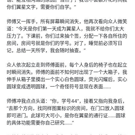
你们翼星文字，需要你们自学。”
师傅又一挥手，所有屏幕瞬间消失，他再次看向众人微笑
道：“今天是你们第一天成为翼星人，我就不给你们太大
压力了。下课前，你们过来抽个签，分配一下各自所住的
房间，房间号就是你们的学号。对了，睡觉前必须写日
记，总结一天所学，我会随时抽查。”
众人依次起立走到师傅面前，每个人身后的椅子也在起立
时瞬间消失。师傅的面前不知何时出现了一个大箱子，我
伸手从箱子里摸出一个实心白色圆球，荧光闪耀后，实心
圆球变成透明圆球，一个奇怪符号显现在表面……
师傅冲我点点头道：“你，学号44”，接着又指向我身后，
“去那个方向，找同样图案标识的房间，在门口放入圆球
即可进门。此球可大可小，是你在翼星的通行证……圆球
的具体功能需要你自己研究……”