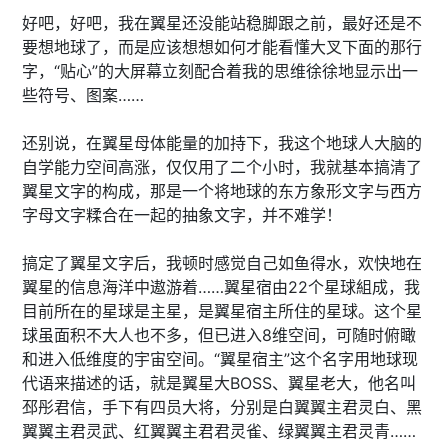
好吧，好吧，我在翼星还没能站稳脚跟之前，最好还是不
要想地球了，而是应该想想如何才能看懂大叉下面的那行
字，“贴心”的大屏幕立刻配合着我的思维徐徐地显示出一
些符号、图案……
还别说，在翼星母体能量的加持下，我这个地球人大脑的
自学能力空间高涨，仅仅用了二个小时，我就基本搞清了
翼星文字的构成，那是一个将地球的东方象形文字与西方
字母文字糅合在一起的抽象文字，并不难学！
搞定了翼星文字后，我顿时感觉自己如鱼得水，欢快地在
翼星的信息海洋中遨游着……翼星宿由22个星球組成，我
目前所在的星球是主星，是翼星宿主所住的星球。这个星
球虽面积不大人也不多，但已进入8维空间，可随时俯瞰
和进入低维度的宇宙空间。“翼星宿主”这个名字用地球现
代语来描述的话，就是翼星大BOSS、翼星老大，他名叫
邳彤君信，手下有四员大将，分别是白翼翼主君灵白、黑
翼翼主君灵武、红翼翼主君君灵雀、绿翼翼主君灵青……