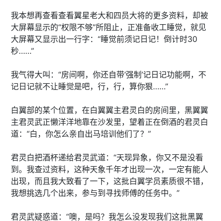
我本想再查看查看翼星老大和四员大将的更多资料，却被
大屏幕显示的“权限不够”所阻止，正准备收工睡觉，就见
大屏幕又显示出一行字：“睡觉前须记日记！倒计时30
秒……”
我气得大叫：“房间啊，你还自带‘强制’记日记功能啊，不
记日记就不让睡觉是吧，行，行，算你狠……”
白翼部的某个位置，在白翼翼主君灵白的房间里，黑翼翼
主君灵武正懒洋洋地靠在沙发里，望着正在倒酒的君灵白
道：“白，你怎么亲自出马培训他们了？”
君灵白把酒杯递给君灵武道：“天现异象，你又不是没看
到。我查过资料，这种天象千年才出现一次，一定有能人
出现，而且我大致看了一下，这批白翼学员素质很不错，
我想挑选几个出来，参与到寻找师傅的任务中。”
君灵武疑惑道：“噢，是吗？我怎么没发现我们这批黑翼