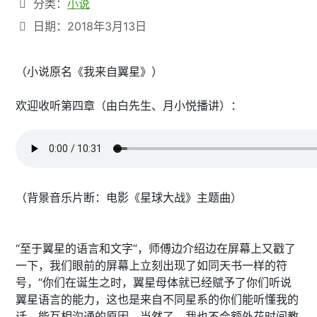
文章信息
分类：
小说
日期：2018年3月13日
（小说原名《我来自翼星》）
欢迎收听第四章（由白先生、月小悦播讲）：
（背景音乐片断：电影《星球大战》主题曲）
“至于翼星的语言和文字”，师傅边介绍边在屏幕上又戳了
一下，我们眼前的屏幕上立刻出现了如同天书一样的符
号，“你们在诞生之时，翼星母体就已经赋予了你们听说
翼星语言的能力，这也是来自不同星系的你们能听懂我的
话、能互相沟通的原因。当然了，我也不会额外花时间教