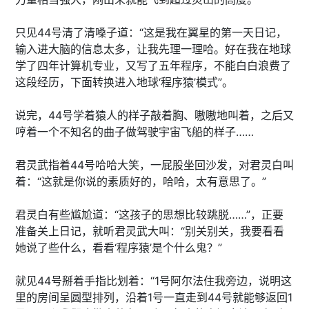
只见44号清了清嗓子道：“这是我在翼星的第一天日记，
输入进大脑的信息太多，让我先理一理哈。好在我在地球
学了四年计算机专业，又写了五年程序，不能白白浪费了
这段经历，下面转换进入地球‘程序猿’模式”。
说完，44号学着猿人的样子敲着胸、嗷嗷地叫着，之后又
哼着一个不知名的曲子做驾驶宇宙飞船的样子……
君灵武指着44号哈哈大笑，一屁股坐回沙发，对君灵白叫
着：“这就是你说的素质好的，哈哈，太有意思了。”
君灵白有些尴尬道：“这孩子的思想比较跳脱……”，正要
准备关上日记，就听君灵武大叫：“别关别关，我要看看
她说了些什么，看看‘程序猿’是个什么鬼？”
就见44号掰着手指比划着：“1号阿尔法住我旁边，说明这
里的房间呈圆型排列，沿着1号一直走到44号就能够返回1