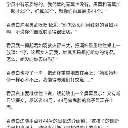
学员中有素质好的，我代管的青翼也没有，黑翼和青翼加
一起才23个，红翼33个，就你们白翼最多44个。”
君灵白冲君灵武眨眨眼道：“你怎么没问问红翼的君如羽
啊，听说你们最近联系得很密切。”
君灵武一提起君如羽就火冒三丈，把酒杯重重地往桌上一
放道：“哼，这死女人耍我，她其实是想打听你的情况。
怎么，她没向你表白吗？”
君灵白也哼了一声，把酒杯重重地放在桌上：“她和她师
傅一样心术不正，我懒得与她们打交道……”
君灵白正要继续往下说，眼前跳出一个屏幕显示：又有新
日记提交，发送者44号，44号做鬼脸的样子显现在上
面。
君灵白边随手点开44号的日记边介绍道：“这孩子的翅膀
力量相当强大，刚出来就能飞到超过灵山的高度。”