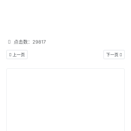
点击数：29817
上一篇文章: 原创小说《翼》—— 第三章 地球神仙都是翼星人（有
下一篇文章:
上一页
下一页