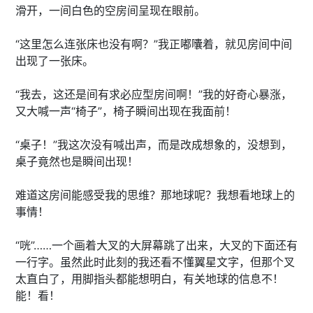
滑开，一间白色的空房间呈现在眼前。
“这里怎么连张床也没有啊？”我正嘟囔着，就见房间中间
出现了一张床。
“我去，这还是间有求必应型房间啊！”我的好奇心暴涨，
又大喊一声“椅子”，椅子瞬间出现在我面前！
“桌子！”我这次没有喊出声，而是改成想象的，没想到，
桌子竟然也是瞬间出现！
难道这房间能感受我的思维？那地球呢？我想看地球上的
事情！
“咣”……一个画着大叉的大屏幕跳了出来，大叉的下面还有
一行字。虽然此时此刻的我还看不懂翼星文字，但那个叉
太直白了，用脚指头都能想明白，有关地球的信息不！
能！看！