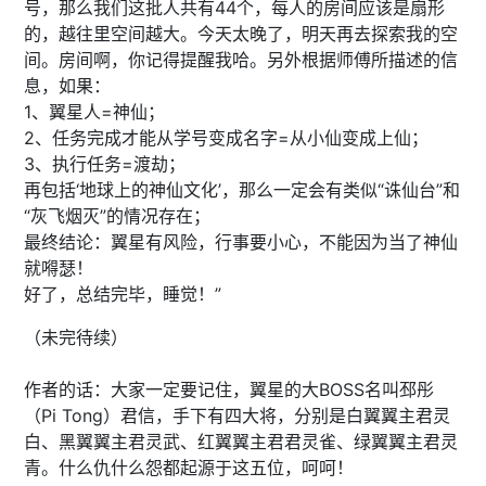
号，那么我们这批人共有44个，每人的房间应该是扇形
的，越往里空间越大。今天太晚了，明天再去探索我的空
间。房间啊，你记得提醒我哈。另外根据师傅所描述的信
息，如果：
1、翼星人=神仙；
2、任务完成才能从学号变成名字=从小仙变成上仙；
3、执行任务=渡劫；
再包括‘地球上的神仙文化’，那么一定会有类似“诛仙台”和
“灰飞烟灭”的情况存在；
最终结论：翼星有风险，行事要小心，不能因为当了神仙
就嘚瑟！
好了，总结完毕，睡觉！”
（未完待续）
作者的话：大家一定要记住，翼星的大BOSS名叫邳彤
（Pi Tong）君信，手下有四大将，分别是白翼翼主君灵
白、黑翼翼主君灵武、红翼翼主君君灵雀、绿翼翼主君灵
青。什么仇什么怨都起源于这五位，呵呵！