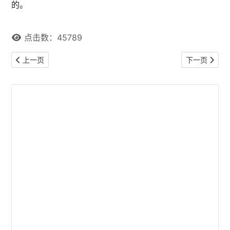
的。
点击数：45789
上一篇文章: 经验类移民政策变了留学生要不要变？
下一篇文章:
上一页
下一页