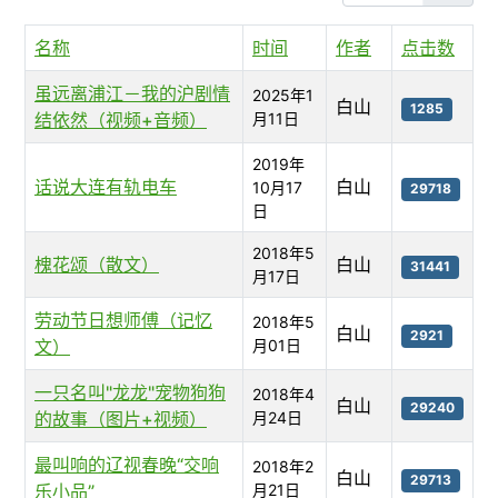
名称
时间
作者
点击数
虽远离浦江－我的沪剧情
2025年1
白山
1285
结依然（视频+音频）
月11日
2019年
话说大连有轨电车
白山
10月17
29718
日
2018年5
槐花颂（散文）
白山
31441
月17日
劳动节日想师傅（记忆
2018年5
白山
2921
文）
月01日
一只名叫"龙龙"宠物狗狗
2018年4
白山
29240
的故事（图片+视频）
月24日
最叫响的辽视春晚“交响
2018年2
白山
29713
乐小品”
月21日