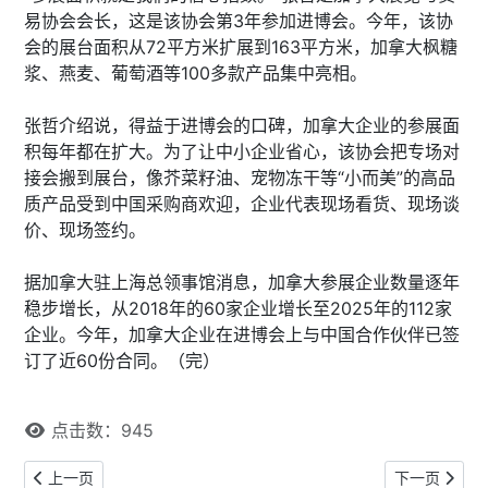
易协会会长，这是该协会第3年参加进博会。今年，该协
会的展台面积从72平方米扩展到163平方米，加拿大枫糖
浆、燕麦、葡萄酒等100多款产品集中亮相。
张哲介绍说，得益于进博会的口碑，加拿大企业的参展面
积每年都在扩大。为了让中小企业省心，该协会把专场对
接会搬到展台，像芥菜籽油、宠物冻干等“小而美”的高品
质产品受到中国采购商欢迎，企业代表现场看货、现场谈
价、现场签约。
据加拿大驻上海总领事馆消息，加拿大参展企业数量逐年
稳步增长，从2018年的60家企业增长至2025年的112家
企业。今年，加拿大企业在进博会上与中国合作伙伴已签
订了近60份合同。（完）
点击数：945
上一篇文章: 数据曝光：多伦多为Taylor Swift演唱会花费360万加
下一篇文章:
上一页
下一页