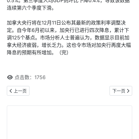
0.5%。第三季度人均GDP则环比下降0.4%，导致该数据
连续第六个季度下滑。
加拿大央行将在12月11日公布其最新的政策利率调整决
定。自今年6月初以来，加央行已进行四次降息，累计下
调125个基点。市场分析人士普遍认为，数据显示目前加
拿大经济疲弱，增长乏力。这也令市场对加央行再度大幅
降息的预期有所增加。（完）
点击数：1756
上一篇文章: 中加航空与旅游业共议助力旅游市场复苏
下一篇文章:
上一页
下一页