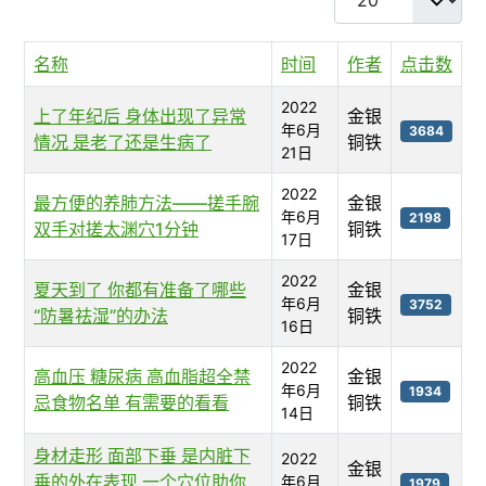
名称
时间
作者
点击数
2022
上了年纪后 身体出现了异常
金银
年6月
3684
情况 是老了还是生病了
铜铁
21日
2022
最方便的养肺方法——搓手腕
金银
年6月
2198
双手对搓太渊穴1分钟
铜铁
17日
2022
夏天到了 你都有准备了哪些
金银
年6月
3752
“防暑祛湿”的办法
铜铁
16日
2022
高血压 糖尿病 高血脂超全禁
金银
年6月
1934
忌食物名单 有需要的看看
铜铁
14日
身材走形 面部下垂 是内脏下
2022
金银
垂的外在表现 一个穴位助你
年6月
1979