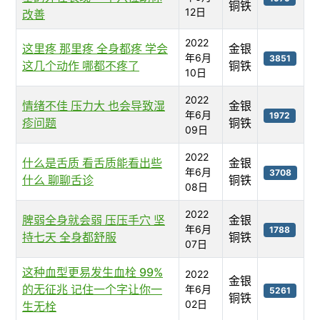
铜铁
12日
改善
2022
这里疼 那里疼 全身都疼 学会
金银
年6月
3851
这几个动作 哪都不疼了
铜铁
10日
2022
情绪不佳 压力大 也会导致湿
金银
年6月
1972
疹问题
铜铁
09日
2022
什么是舌质 看舌质能看出些
金银
年6月
3708
什么 聊聊舌诊
铜铁
08日
2022
脾弱全身就会弱 压压手穴 坚
金银
年6月
1788
持七天 全身都舒服
铜铁
07日
这种血型更易发生血栓 99%
2022
金银
的无征兆 记住一个字让你一
年6月
5261
铜铁
02日
生无栓