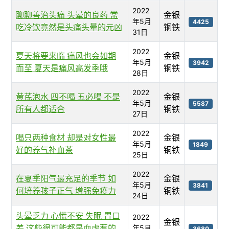
2022
聊聊善治头痛 头晕的良药 常
金银
年5月
4425
吃冷饮竟然是头痛头晕的元凶
铜铁
31日
2022
夏天将要来临 痛风也会如期
金银
年5月
3942
而至 夏天是痛风高发季哦
铜铁
28日
2022
黄芪泡水 四不喝 五必喝 不是
金银
年5月
5587
所有人都适合
铜铁
27日
2022
喝只两种食材 却是对女性最
金银
年5月
1849
好的养气补血茶
铜铁
25日
2022
在夏季阳气最充足的季节 如
金银
年5月
3841
何培养孩子正气 增强免疫力
铜铁
24日
头晕乏力 心慌不安 失眠 胃口
2022
金银
差 这些很可能都是血虚惹的
年5月
3680