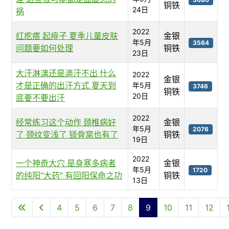
铜铁
24日
祸
2022
红疙瘩 起痱子 夏季儿童皮肤
金银
年5月
3564
问题要如何处理
铜铁
23日
大汗淋漓还是滴汗不出 什么
2022
金银
才是正确的出汗方式 夏天到
年5月
3746
铜铁
20日
底要不要出汗
2022
经常练习这个动作 颈椎病好
金银
年5月
2076
了 颈纹变浅了 锁骨窝也有了
铜铁
19日
2022
一个神奇大穴 是身寒多病者
金银
年5月
1720
的纯阳“大药” 有回阳保命之功
铜铁
13日
文章列表
4
5
6
7
8
9
10
11
12
第 9 页 共 67 页