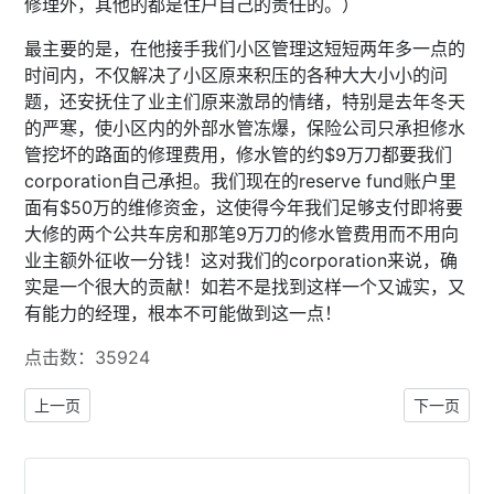
修理外，其他的都是住户自己的责任的。）
最主要的是，在他接手我们小区管理这短短两年多一点的
时间内，不仅解决了小区原来积压的各种大大小小的问
题，还安抚住了业主们原来激昂的情绪，特别是去年冬天
的严寒，使小区内的外部水管冻爆，保险公司只承担修水
管挖坏的路面的修理费用，修水管的约$9万刀都要我们
corporation自己承担。我们现在的reserve fund账户里
面有$50万的维修资金，这使得今年我们足够支付即将要
大修的两个公共车房和那笔9万刀的修水管费用而不用向
业主额外征收一分钱！这对我们的corporation来说，确
实是一个很大的贡献！如若不是找到这样一个又诚实，又
有能力的经理，根本不可能做到这一点！
点击数：35924
上一篇文章: 为阻止新冠肺炎传播 安省紧急命令延长至5月6日
下一篇文章:
上一页
下一页