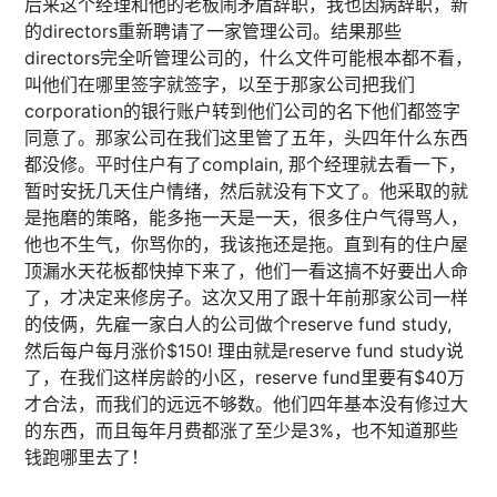
后来这个经理和他的老板闹矛盾辞职，我也因病辞职，新
的directors重新聘请了一家管理公司。结果那些
directors完全听管理公司的，什么文件可能根本都不看，
叫他们在哪里签字就签字，以至于那家公司把我们
corporation的银行账户转到他们公司的名下他们都签字
同意了。那家公司在我们这里管了五年，头四年什么东西
都没修。平时住户有了complain, 那个经理就去看一下，
暂时安抚几天住户情绪，然后就没有下文了。他采取的就
是拖磨的策略，能多拖一天是一天，很多住户气得骂人，
他也不生气，你骂你的，我该拖还是拖。直到有的住户屋
顶漏水天花板都快掉下来了，他们一看这搞不好要出人命
了，才决定来修房子。这次又用了跟十年前那家公司一样
的伎俩，先雇一家白人的公司做个reserve fund study,
然后每户每月涨价$150! 理由就是reserve fund study说
了，在我们这样房龄的小区，reserve fund里要有$40万
才合法，而我们的远远不够数。他们四年基本没有修过大
的东西，而且每年月费都涨了至少是3%，也不知道那些
钱跑哪里去了！