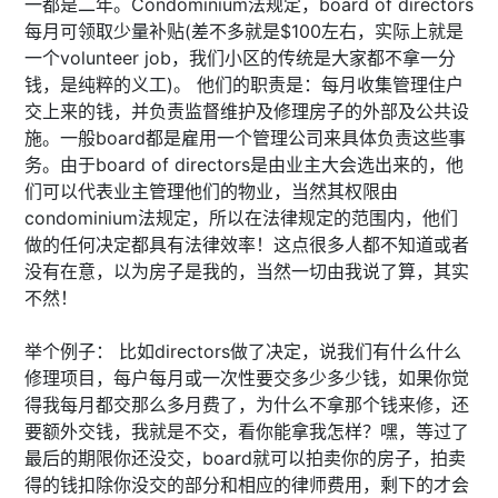
一都是二年。Condominium法规定，board of directors
每月可领取少量补贴(差不多就是$100左右，实际上就是
一个volunteer job，我们小区的传统是大家都不拿一分
钱，是纯粹的义工)。 他们的职责是：每月收集管理住户
交上来的钱，并负责监督维护及修理房子的外部及公共设
施。一般board都是雇用一个管理公司来具体负责这些事
务。由于board of directors是由业主大会选出来的，他
们可以代表业主管理他们的物业，当然其权限由
condominium法规定，所以在法律规定的范围内，他们
做的任何决定都具有法律效率！这点很多人都不知道或者
没有在意，以为房子是我的，当然一切由我说了算，其实
不然！
举个例子： 比如directors做了决定，说我们有什么什么
修理项目，每户每月或一次性要交多少多少钱，如果你觉
得我每月都交那么多月费了，为什么不拿那个钱来修，还
要额外交钱，我就是不交，看你能拿我怎样？嘿，等过了
最后的期限你还没交，board就可以拍卖你的房子，拍卖
得的钱扣除你没交的部分和相应的律师费用，剩下的才会