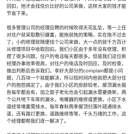
回扣，他才会找信价比好的公司来做，这样大家的钱才能
节省下来。
很多管理公司的经理应聘的时候吹得天花乱坠，等一上任
对住户就采取敷衍搪塞，能拖就拖的策略，实在拖不过去
了，小的修理就随便找个公司来做，大一点的就千方百计
从修理项目中收取回扣。我们小区由于多年没有修理，积
攒了很多问题，住户的电话每天都很多。但是我们这位新
经理办事效率很高，对住户的电话及时回应，及时检查，
做出判断后告诉我们。幸好大部分的complain都是小问
题，几百块一个就能解决，所以短时间内他就把大部分住
户的抱怨搞定了。由于我们小区的房龄较老，屋顶漏水报
告每年都会有，加之窗子老化也会引起漏水需要换新，两
个公共地下车库的漏水，电暖器的维修或更换，小区下水
道经常堵塞需排水，每年春秋两季屋顶扫落叶疏通排水
道，还有路灯更换，道路维修等等，千头万绪的工作，这
个经理都帮我们逐一解决了。