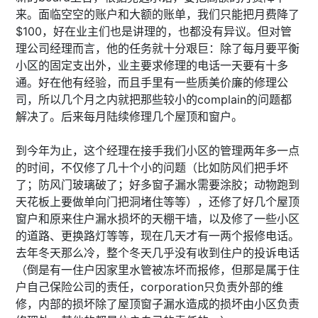
来。面临空空的账户和大额的账单，我们只能把月费降了
$100，好在业主们也是讲理的，也都没有异议。但对管
理公司经理而言，他的任务就十分艰巨：除了每月要平衡
小区的固定支出外，业主要求修理的电话一天要有十多
通。好在他有经验，而且手里有一些质美价廉的修理公
司，所以几个月之内就把那些较小的complain的问题都
解决了。后来每月陆续修理几个屋顶和窗户。
到今年为止，这个经理在接手我们小区的管理两年多一点
的时间，不仅修了几十个小的问题（比如防风们把手坏
了；防风门玻璃破了；好多窗子漏水需要涂胶；动物跑到
天花板上要做单向门把洞堵住等等），还修了好几个屋顶
窗户和原来住户漏水损坏的天棚干墙，以及修了一些小区
的道路、更换路灯等等，现在几天才有一两个报修电话。
去年冬天那么冷，整个冬天几乎没有收到住户的投诉电话
（倒是有一住户因家里水管被冻坏而报修，但那是属于住
户自己保险公司的责任，corporation只负责外部的维
修，内部的损坏除了屋顶窗子漏水造成的损坏由小区负责