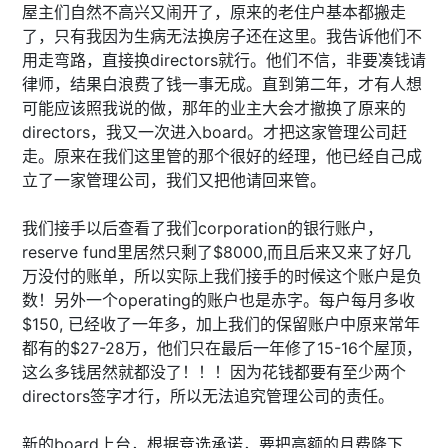
屋主们自然不高兴又闹开了，原来的老住户基本都搬走
了，只有我因为生病无法换房子还在这里。我告诉他们不
用走弯路，直接换directors就行。他们不信，非要凑钱请
律师，结果白浪费了钱一事无成。直到第二年，才有人想
可能应该照我说的做，那年的业主大会才撤换了原来的
directors，我又一次进入board。才把这家管理公司赶
走。原来在我们这里管的那个很好的经理，他已经自己成
立了一家管理公司，我们又把他请回来管。
我们接手以后查看了我们corporation的银行账户，
reserve fund里居然只剩了$8000,而且后来又来了好几
万没付的账单，所以实际上我们接手的时候这个账户是负
数！另外一个operating的账户也是赤字。每户每月多收
$150, 已经收了一年多，加上我们的保留账户中原来常年
都有的$27-28万，他们只在最后一年修了15-16个屋顶，
这么多钱居然就都没了！！！因为花钱都要有至少两个
directors签字才行，所以无法追究管理公司的责任。
新的board上台，根据竞选承诺，要把高额的月费降下