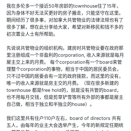
我在多伦多一个接近50年房龄的townhouse住了15年，
因为身体不好无法买更好的房子搬走，只能坚守在这里。
期间经历了很多事，对加拿大共管物业的法律法规也有了
很多了解，想在此分享给大家，希望对新移民和钱不多的
初次置业人士有所帮助。
先说说共管物业的组织机构。建房时共管物业要在政府那
里注册组成一个非盈利的corporation, 收入来源就是每月
屋主交上来的月费。 每个corporation有一个board来管
理整个corporation的事物，相当于中国的居民委员会，
只不过中国的居委会有一定的政府拨款，而这里的没有，
唯一的收入来源就是房主交的月费。（现在很多新建的
townhouse 都是free hold的，就是没有共管的board，
也不用每月交钱，但是剪草铲雪等所有外部的事都是屋主
自己做，相当于独立和半独立的house）。
我们这里共有住户110户左右，board of directors 共有
五人，由每年的业主大会选举产生，今年的新规定任期统