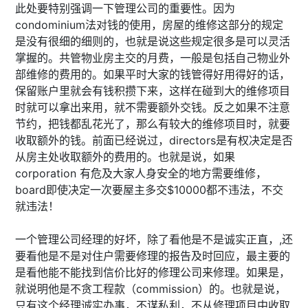
此处要特别强调一下管理公司的重要性。因为
condominium法对钱的使用，房屋的维修这部分的规定
是没有很细的细则的，也就是说这些规定很多是可以灵活
掌握的。共管物业房主交的月费，一般是包括自己物业外
部维修的费用的。如果平时大家的钱管得好用得好的话，
保留账户里就会有钱积攒下来，这样在碰到大的维修项目
时就可以拿出来用，就不需要额外交钱。反之如果不注意
节约，把钱都乱花光了，那么有较大的维修项目时，就要
收取额外的钱。前面已经说过，directors是有权决定是否
从房主处收取额外的费用的。也就是说，如果
corporation 有危及大家人身安全的地方需要维修，
board即使决定一次要屋主多交$10000都不违法，不交
就违法！
一个管理公司经理的好坏，除了看他是不是诚实正直，,还
要看他是不是对住户需要修理的报告及时回应，最主要的
是看他能不能找到信价比好的修理公司来修理。如果是，
就说明他是不贪工程款（commission）的。也就是说，
只有这个经理诚实办事，不谋私利，不从修理项目中收取