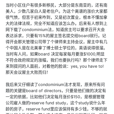
当时小区住户有很多新移民，大部分是东南亚的，还有南
美人，少数几家白人是老住户。为这个离谱的涨价大家都
很气愤，但苦于初来咋到，又是初次置业，根本不懂加拿
大的法律法规，完全不知道应该怎么办。后来有人想到上
网下载了condominium法，知道房主可以要求召开大会
表达诉求，只要有15%的屋主签名提交给board就行。记
得开会那天管理公司带了个律师来主持会议，屋主中有几
个中国人是在北美拿了博士硕士学位的，英语说得很溜。
当时有人问，如果board 决定每家每月要涨$1000,明显
不符合政府规定的涨幅，我们也要执行吗？那个律师走下
来到提问的人面前，对着他的脸说：yes, you have to!
那天会议屋主大败而归！
我后来又仔细读了condominium法才发现，原来所有问
题的关键是board of directors，只要是他们做的决定有
一定的依据，比如他们决定每月涨价$150，是根据管理
公司雇人做的reserve fund study，这个study说什么年
龄的房子，reserve fund里应该保持有多少钱，不够的就