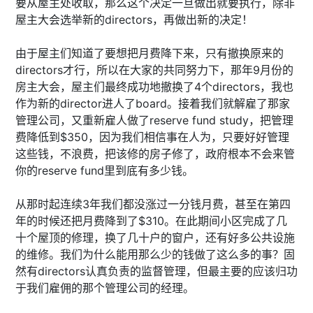
要从屋主处收取，那么这个决定一旦做出就要执行，除非
屋主大会选举新的directors，再做出新的决定！
由于屋主们知道了要想把月费降下来，只有撤换原来的
directors才行，所以在大家的共同努力下，那年9月份的
房主大会，屋主们最终成功地撤换了4个directors，我也
作为新的director进人了board。接着我们就解雇了那家
管理公司，又重新雇人做了reserve fund study，把管理
费降低到$350，因为我们相信事在人为，只要好好管理
这些钱，不浪费，把该修的房子修了，政府根本不会来管
你的reserve fund里到底有多少钱。
从那时起连续3年我们都没涨过一分钱月费，甚至在第四
年的时候还把月费降到了$310。在此期间小区完成了几
十个屋顶的修理，换了几十户的窗户，还有好多公共设施
的维修。我们为什么能用那么少的钱做了这么多的事？固
然有directors认真负责的监督管理，但最主要的应该归功
于我们雇佣的那个管理公司的经理。