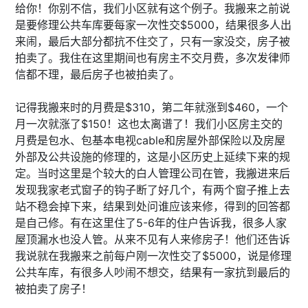
给你！你别不信，我们小区就有这个例子。我搬来之前说
是要修理公共车库要每家一次性交$5000，结果很多人出
来闹，最后大部分都抗不住交了，只有一家没交，房子被
拍卖了。我住在这里期间也有房主不交月费，多次发律师
信都不理，最后房子也被拍卖了。
记得我搬来时的月费是$310，第二年就涨到$460，一个
月一次就涨了$150！这也太离谱了！我们小区房主交的
月费是包水、包基本电视cable和房屋外部保险以及房屋
外部及公共设施的修理的，这是小区历史上延续下来的规
定。当时这里是个较大的白人管理公司在管，我搬进来后
发现我家老式窗子的钩子断了好几个，有两个窗子推上去
站不稳会掉下来，结果到处问谁应该来修，得到的回答都
是自己修。有在这里住了5-6年的住户告诉我，很多人家
屋顶漏水也没人管。从来不见有人来修房子！他们还告诉
我说就在我搬来之前每户刚一次性交了$5000，说是修理
公共车库，有很多人吵闹不想交，结果有一家抗到最后的
被拍卖了房子！