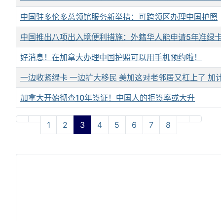
中国驻多伦多总领馆服务新举措：可跨领区办理中国护照
中国推出八项出入境便利措施：外籍华人能申请5年准绿卡
好消息！在加拿大办理中国护照可以用手机预约啦！
一边收紧绿卡 一边扩大移民 美加这对老邻居又杠上了 加计
加拿大开始彻查10年签证！中国人的拒签率或大升
文章列表
1
2
3
4
5
6
7
8