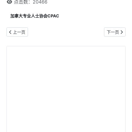
点击数：20466
加拿大专业人士协会CPAC
上一篇文章: 新疆没有海 怎么养海鲜
下一篇文章:
上一页
下一页