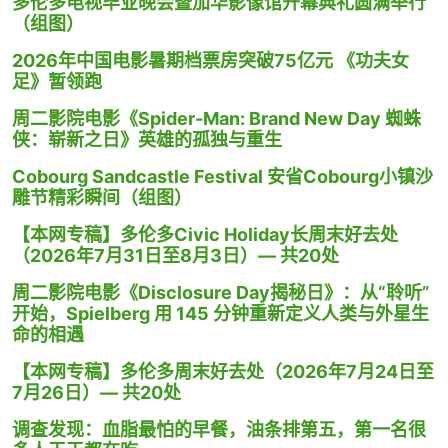
多伦多电视毕业晚会暨加华影像馆开幕典礼圆满举行
（组图）
2026年中国电影暑期档票房突破75亿元 《功夫女
足》暂领跑
周二影院电影《Spider-Man: Brand New Day 蜘蛛
侠：崭新之日》英雄的孤独与重生
Cobourg Sandcastle Festival 安省Cobourg小镇沙
雕节精彩瞬间（组图）
【本网专稿】多伦多Civic Holiday长周末好去处
（2026年7月31日至8月3日）— 共20处
周二影院电影《Disclosure Day揭秘日》：从“聆听”
开始，Spielberg 用 145 分钟重新定义人类与外星生
命的相遇
【本网专稿】多伦多周末好去处（2026年7月24日至
7月26日）— 共20处
调查发现：血脂最怕的早餐，油条排第五，第一名很