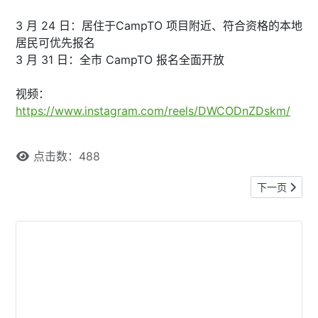
3 月 24 日：居住于CampTO 项目附近、符合资格的本地
居民可优先报名
3 月 31 日：全市 CampTO 报名全面开放
视频：
https://www.instagram.com/reels/DWCODnZDskm/
点击数：488
下一篇文章:
下一页