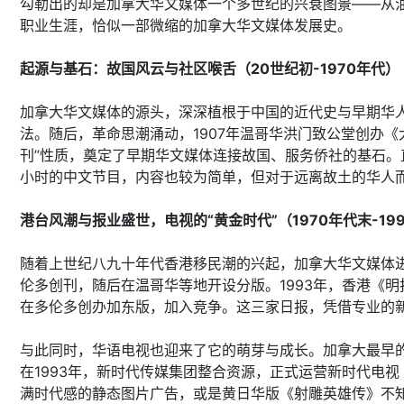
勾勒出的却是加拿大华文媒体一个多世纪的兴衰图景——从
职业生涯，恰似一部微缩的加拿大华文媒体发展史。
起源与基石：故国风云与社区喉舌（20世纪初-1970年代）
加拿大华文媒体的源头，深深植根于中国的近代史与早期华人
法。随后，革命思潮涌动，1907年温哥华洪门致公堂创办
刊”性质，奠定了早期华文媒体连接故国、服务侨社的基石。
小时的中文节目，内容也较为简单，但对于远离故土的华人
港台风潮与报业盛世，电视的“黄金时代”（1970年代末-19
随着上世纪八九十年代香港移民潮的兴起，加拿大华文媒体进
伦多创刊，随后在温哥华等地开设分版。1993年，香港《
在多伦多创办加东版，加入竞争。这三家日报，凭借专业的
与此同时，华语电视也迎来了它的萌芽与成长。加拿大最早
在1993年，新时代传媒集团整合资源，正式运营新时代电
满时代感的静态图片广告，或是黄日华版《射雕英雄传》不