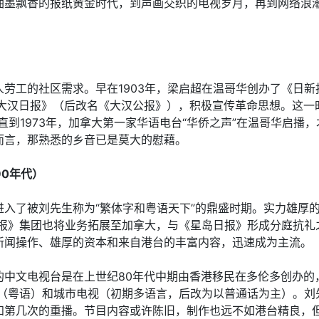
油墨飘香的报纸黄金时代，到声画交织的电视岁月，再到网络浪潮
劳工的社区需求。早在1903年，梁启超在温哥华创办了《日
《大汉日报》（后改名《大汉公报》），积极宣传革命思想。这一时
直到1973年，加拿大第一家华语电台“华侨之声”在温哥华启播
而言，那熟悉的乡音已是莫大的慰藉。
90年代）
入了被刘先生称为“繁体字和粤语天下”的鼎盛时期。实力雄厚的香
明报》集团也将业务拓展至加拿大，与《星岛日报》形成分庭抗礼
新闻操作、雄厚的资本和来自港台的丰富内容，迅速成为主流。
的中文电视台是在上世纪80年代中期由香港移民在多伦多创办的
视（粤语）和城市电视（初期多语言，后改为以普通话为主）。
知第几次的重播。节目内容或许陈旧，制作也远不如港台精良，