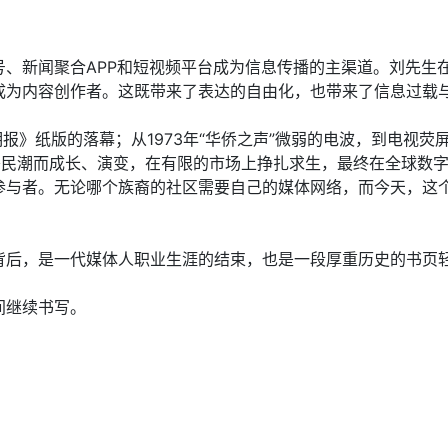
、新闻聚合APP和短视频平台成为信息传播的主渠道。刘先生在
成为内容创作者。这既带来了表达的自由化，也带来了信息过载
《明报》纸版的落幕；从1973年“华侨之声”微弱的电波，到电
移民潮而成长、演变，在有限的市场上挣扎求生，最终在全球数
参与者。无论哪个族裔的社区需要自己的媒体网络，而今天，这
背后，是一代媒体人职业生涯的结束，也是一段厚重历史的书页
间继续书写。
复活节的历史