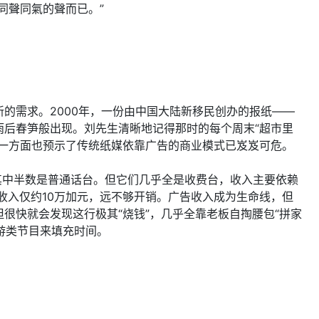
同聲同氣的聲而已。”
的需求。2000年，一份由中国大陆新移民创办的报纸——
后春笋般出现。刘先生清晰地记得那时的每个周末“超市里
一方面也预示了传统纸媒依靠广告的商业模式已岌岌可危。
其中半数是普通话台。但它们几乎全是收费台，收入主要依赖
收入仅约10万加元，远不够开销。广告收入成为生命线，但
很快就会发现这行极其“烧钱”，几乎全靠老板自掏腰包“拼家
游类节目来填充时间。