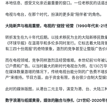
本地信息、感受文化亲近最重要的窗口。一位老移民的话道出
电视与电台，在那个时代，扮演的更多是“陪伴者”的角色。
大陆新声与格局重塑，电视的“烧钱”经营（1990年代末-21
转折发生在九十年代后期。以技术移民为主的大陆新移民数量
《环球华报》在温哥华和多伦多同时发行。它标志着大陆背
有三四十份周报”的奇特景象，激烈的竞争甚至让整版广告
而在电视领域，竞争同样激烈且经营维艰。本世纪前10年被
订户费和广告。以当时最大的新时代电视台为例，在130万
在媒体数量激增的情况下，传统电视台能分到的广告费不增反
产”来维持。节目方面，由于资金有限，各台很少自制大型娱
此时的媒体版图，从港台二元主导，演变为港、台、大陆三
数字浪潮与纸媒黄昏，媒体的融合与挣扎（21世纪-2020年