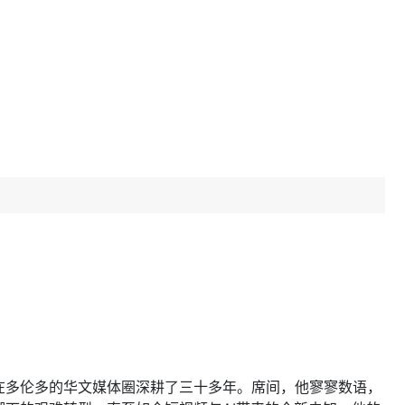
在多伦多的华文媒体圈深耕了三十多年。席间，他寥寥数语，