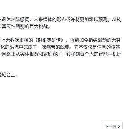
退休之际感慨，未来媒体的形态或许将更加难以预测。AI技
与真实性甄别的巨大挑战。
视荧屏上无数次重播的《射雕英雄传》，再到如今指尖滑动的无穷
字化的洪流中完成了一次痛苦的蜕变。它不仅仅是信息的传递
个网络正从实体报摊和家庭客厅，转移到每个人的智能手机屏
轻轻合上。
下一篇文章: 多
下一页