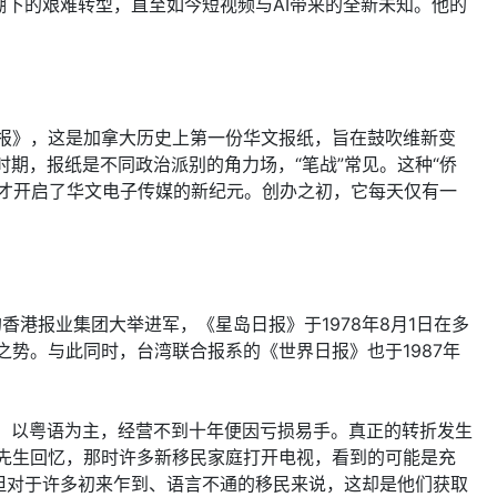
下的艰难转型，直至如今短视频与AI带来的全新未知。他的
新报》，这是加拿大历史上第一份华文报纸，旨在鼓吹维新变
期，报纸是不同政治派别的角力场，“笔战”常见。这种“侨
，才开启了华文电子传媒的新纪元。创办之初，它每天仅有一
港报业集团大举进军，《星岛日报》于1978年8月1日在多
之势。与此同时，台湾联合报系的《世界日报》也于1987年
，以粤语为主，经营不到十年便因亏损易手。真正的转折发生
刘先生回忆，那时许多新移民家庭打开电视，看到的可能是充
但对于许多初来乍到、语言不通的移民来说，这却是他们获取