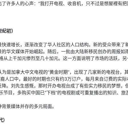
了许多人的心声：“我打开电视、收音机，只不过是想屋裡有把
世纪初）
快速增长，逐渐改变了华人社区的人口结构。新的受众带来了新
景的华文媒体开始崛起。随后，一批由大陆新移民创办的周报如雨
价格从上千加元惨烈至几十加元。这一方面说明了市场的活跃，另
认为是加拿大中文电视的“黄金时期”，出现了几家新的电视台，
华裔人口中，最好的时期也只有约3万订户，每月来自订费的实际
降。刘先生感慨，那时开办电视台成了有些实力移民的梦想，但
乐节目，多购买中国已“下档”的电视剧或可重复播出的知识、旅
种背景媒体并存的多元局面。
代）