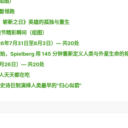
组图）
》暂领跑
 蜘蛛侠：崭新之日》英雄的孤独与重生
g小镇沙雕节精彩瞬间（组图）
26年7月31日至8月3日）— 共20处
开始，Spielberg 用 145 分钟重新定义人类与外星生命的
26日）— 共20处
人天天都在吃
导演用史诗巨制演绎人类最早的“归心似箭”