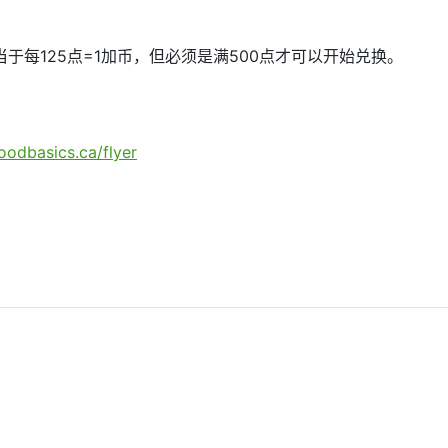
于每125点=1加币，但必须是满500点才可以开始兑换。
oodbasics.ca/flyer
仓