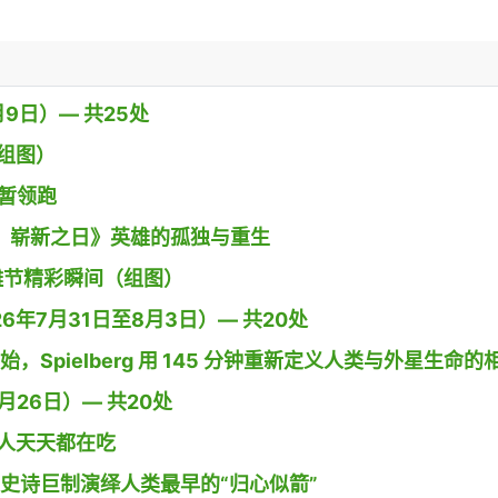
9日）— 共25处
组图）
》暂领跑
 蜘蛛侠：崭新之日》英雄的孤独与重生
g小镇沙雕节精彩瞬间（组图）
26年7月31日至8月3日）— 共20处
开始，Spielberg 用 145 分钟重新定义人类与外星生命的
26日）— 共20处
人天天都在吃
导演用史诗巨制演绎人类最早的“归心似箭”