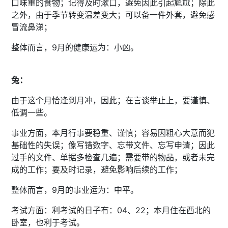
口味重的食物；记得及时漱口，避免因此引起尴尬；除此
之外，由于季节转变温差变大；可以备一件外套，避免感
冒流鼻涕；
整体而言，9月的健康运为：小凶。
兔：
由于这个月恰逢到月冲，因此；在言谈举止上，要谨慎、
低调一些。
事业方面，本月行事要稳重、谨慎；容易因粗心大意而犯
基础性的失误；像写错数字、忘带文件、忘写申请；因此
过手的文件、单据多检查几遍；需要带的物品，或者未完
成的工作；要及时记录，避免影响后续的工作；
整体而言，9月的事业运为：中平。
考试方面：利考试的日子有：04、22；本月住在西北的
卧室，也利于考试。