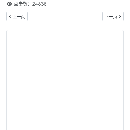
点击数：24836
上一篇文章: 鼠 牛：2023年9月运势 起止时间（9月8日—10月6
下一篇文章: 
上一页
下一页