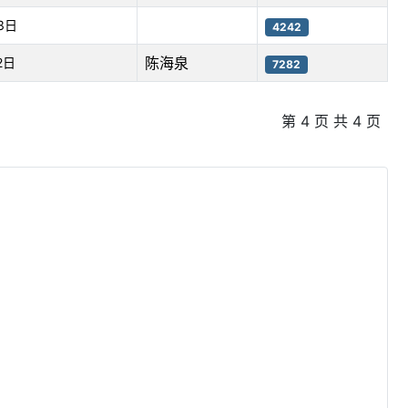
3日
4242
陈海泉
2日
7282
第 4 页 共 4 页