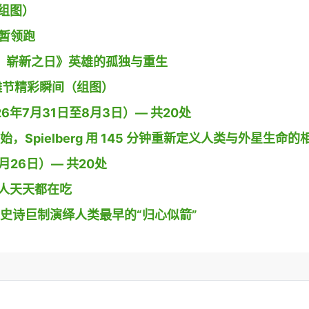
组图）
》暂领跑
 蜘蛛侠：崭新之日》英雄的孤独与重生
g小镇沙雕节精彩瞬间（组图）
26年7月31日至8月3日）— 共20处
开始，Spielberg 用 145 分钟重新定义人类与外星生命的
26日）— 共20处
人天天都在吃
导演用史诗巨制演绎人类最早的“归心似箭”