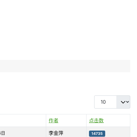
每页显示条数
作者
点击数
李金萍
4日
14735